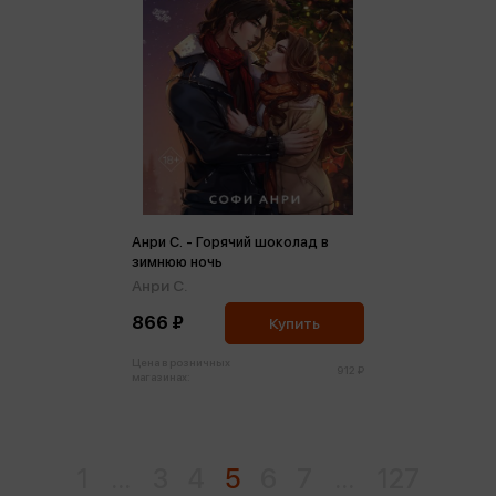
Анри С. - Горячий шоколад в
зимнюю ночь
Анри С.
866 ₽
Купить
Цена в розничных
912 ₽
магазинах:
1
...
3
4
5
6
7
...
127