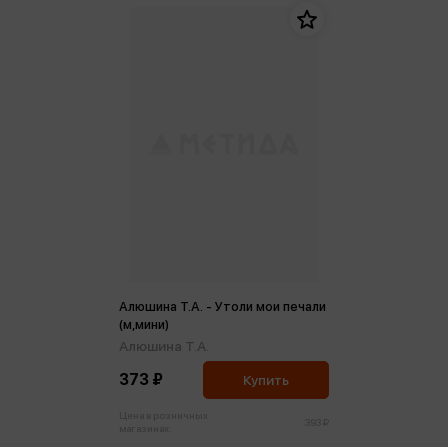
Алюшина Т.А. - Утоли мои печали
(м,мини)
Алюшина Т.А.
373 ₽
Купить
Цена в розничных
393 ₽
магазинах: