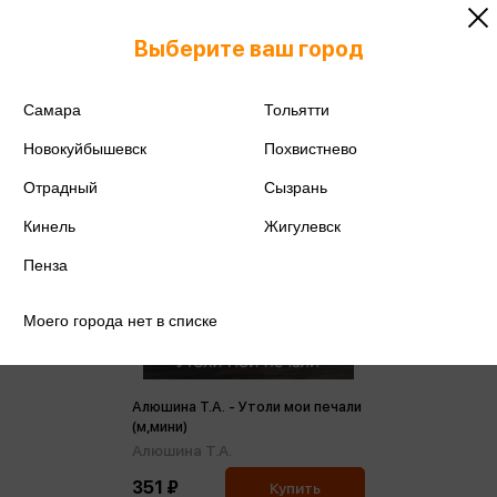
Выберите ваш город
Самара
Тольятти
Новокуйбышевск
Похвистнево
Отрадный
Сызрань
Кинель
Жигулевск
Пенза
Моего города нет в списке
Алюшина Т.А. - Утоли мои печали
(м,мини)
Алюшина Т.А.
351 ₽
Купить