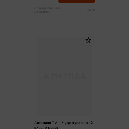
Цена в розничных
369 ₽
магазинах:
Алюшина Т.А. - Чудо купальской
ночи (м,мини)