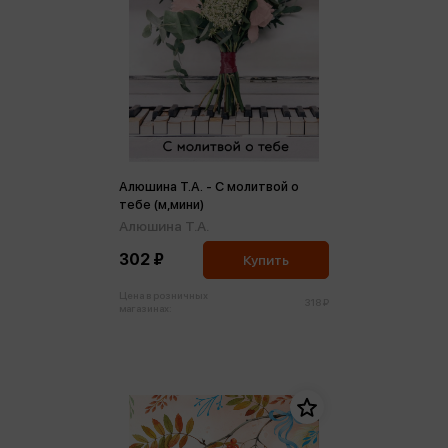
Алюшина Т.А. - С молитвой о
тебе (м,мини)
Алюшина Т.А.
302 ₽
Купить
Цена в розничных
318 ₽
магазинах: