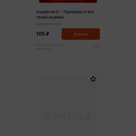
Андерсон Н. - Однажды стану
твоей (м,мини)
Андерсон Н.
105 ₽
Купить
Цена в розничных
111 ₽
магазинах: