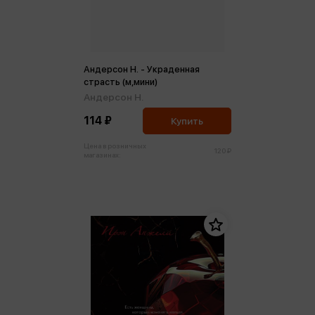
Андерсон Н. - Украденная
страсть (м,мини)
Андерсон Н.
114 ₽
Купить
Цена в розничных
120 ₽
магазинах: