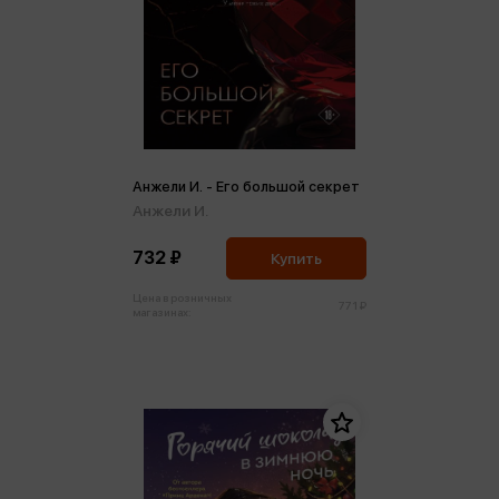
Анжели И. - Его большой секрет
Анжели И.
732 ₽
Купить
Цена в розничных
771 ₽
магазинах: