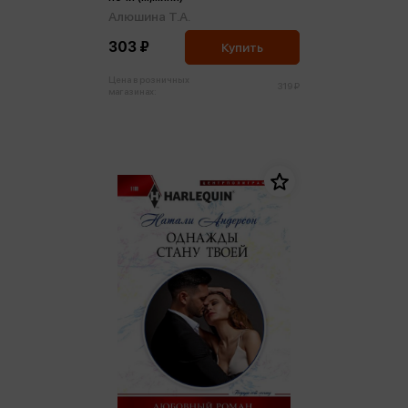
Алюшина Т.А.
303 ₽
Купить
Цена в розничных
319 ₽
магазинах: