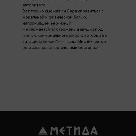
авторитета.
Вот только сможет ли Сара справиться с
моральной и физической болью,
наполнившей ее жизнь?
Не сломается ли стержень девушки под
гнетом криминального мира, в который ее
затащили силой?» — Таша Мисник, автор
бестселлера «Под слезами Бостона»