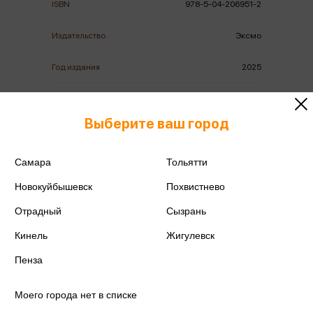
ISBN
978-5-04-206951-2
Издательство
Эксмо
Год издания
2025
Количество страниц
416
Выберите ваш город
Автор
Адам С.
Самара
Тольятти
Новокуйбышевск
Похвистнево
Отрадный
Сызрань
Аннотация
Отзывы
Наличие в магазинах
Кинель
Жигулевск
Пенза
НЕЗАКОННОЕ ПОТРЕБЛЕНИЕ
НАРКОТИЧЕСКИХ СРЕДСТВ,
Моего города нет в списке
ПСИХОТРОПНЫХ ВЕЩЕСТВ, ИХ АНАЛОГОВ