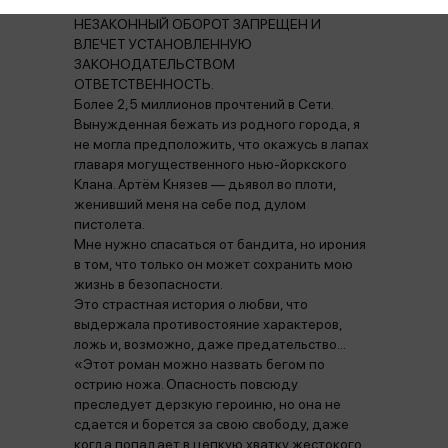
ПРИЧИНЯЕТ ВРЕД ЗДОРОВЬЮ, ИХ
НЕЗАКОННЫЙ ОБОРОТ ЗАПРЕЩЕН И
ВЛЕЧЕТ УСТАНОВЛЕННУЮ
ЗАКОНОДАТЕЛЬСТВОМ
ОТВЕТСТВЕННОСТЬ.
Более 2,5 миллионов прочтений в Сети.
Вынужденная бежать из родного города, я
не могла предположить, что окажусь в лапах
главаря могущественного нью-йоркского
Клана. Артём Князев — дьявол во плоти,
женивший меня на себе под дулом
пистолета.
Мне нужно спасаться от бандита, но ирония
в том, что только он может сохранить мою
жизнь в безопасности.
Это страстная история о любви, что
выдержала противостояние характеров,
ложь и, возможно, даже предательство...
«Этот роман можно назвать бегом по
острию ножа. Опасность повсюду
преследует дерзкую героиню, но она не
сдается и борется за свою свободу, даже
когда попадает в цепкую хватку жестокого