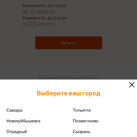
Количество: до 1 штук
до 12 августа
Количество: до 2 штук
до 23 августа
Купить
Все книги этого издательства
Все книги этого автора
Выберите ваш город
Поделиться
Самара
Тольятти
Новокуйбышевск
Похвистнево
Отрадный
Сызрань