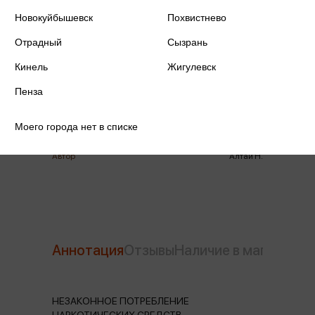
Новокуйбышевск
Похвистнево
ISBN
978-5-222-45465-7
Отрадный
Сызрань
Издательство
Феникс
Кинель
Жигулевск
Пенза
Год издания
2026
Количество страниц
249
Моего города нет в списке
Автор
Алтай Н.
Аннотация
Отзывы
Наличие в магазинах
НЕЗАКОННОЕ ПОТРЕБЛЕНИЕ