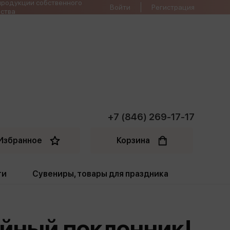
продукции собственного
Войти
Регистрация
ства
+7 (846) 269-17-17
Избранное
Корзина
ти
Сувениры, товары для праздника
ти
Открытки. Грамоты
тайный поклонник!
Пакеты