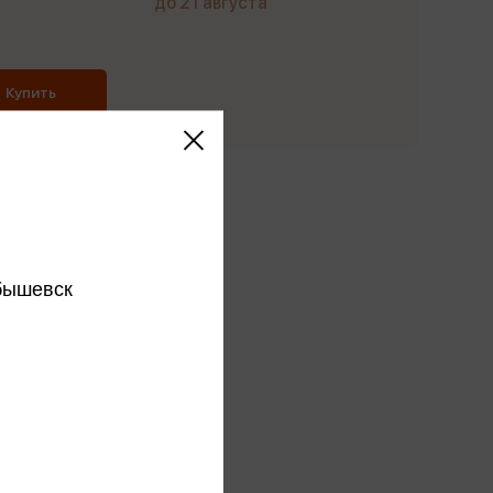
до 21 августа
Купить
этого издательства
этого автора
ся
бышевск