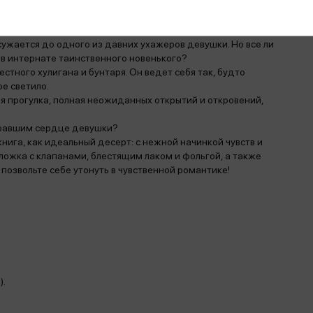
ложка с клапанами, блестящим лаком и фольгой, а также
позвольте себе утонуть в чувственной романтике!
ляется тайный поклонник — кто-то оставляет в ее комнате
сужается до одного из давних ухажеров девушки. Но все ли
 в интернате таинственного новенького?
стного хулигана и бунтаря. Он ведет себя так, будто
ое светило.
 прогулка, полная неожиданных открытий и откровений,
кравшим сердце девушки?
нига, как идеальный десерт: с нежной начинкой чувств и
ложка с клапанами, блестящим лаком и фольгой, а также
позвольте себе утонуть в чувственной романтике!
).