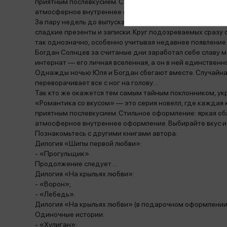
приятным послевкусием. Стильное оформление: яркая об
атмосферное внутреннее оформление. Выбирайте вкус и 
За пару недель до выпуска из детского дома у Юли появ
сладкие презенты и записки. Круг подозреваемых сразу 
так однозначно, особенно учитывая недавнее появление
Богдан Солнцев за считаные дни заработал себе славу ме
интернат — его личная вселенная, а он в ней единственн
Однажды ночью Юля и Богдан сбегают вместе. Случайная
переворачивает все с ног на голову…
Так кто же окажется тем самым тайным поклонником, у
«Романтика со вкусом» — это серия новелл, где каждая к
приятным послевкусием. Стильное оформление: яркая об
атмосферное внутреннее оформление. Выбирайте вкус и 
Познакомьтесь с другими книгами автора:
Дилогия «Шипы первой любви»:
- «Прогульщик».
Продолжение следует…
Дилогия «На крыльях любви»:
- «Ворон»;
- «Лебедь».
Дилогия «На крыльях любви» (в подарочном оформлении
Одиночные истории:
- «Хулиган»;