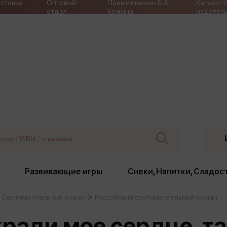
ставка
Оптовый
Премия имени Б.А.
Каталог 
отдел
Кожина
издатель
Развивающие игры
Снеки, Напитки, Сладос
Сентиментальный роман
Российский сентиментальный роман
ки
Издательства
, жабо, ремни
Девочки
Снеки, Напитки, Сладос
Укради мое сердце, 
Игрушки антистресс