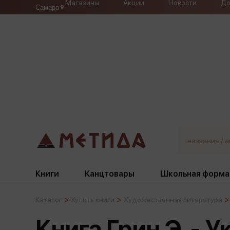
Магазины
Акции
Новости
До
Самара
Книги
Канцтовары
Школьная форма
Каталог
Купить книги
Художественная литература
Жанры
Подбор
Бумажная продукция
Галстуки, банты
Книга Грин Э. - 
Глобусы
Для девочек