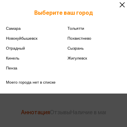
ISBN
978-5-04-231574-9
Выберите ваш город
Издательство
Эксмо
Самара
Тольятти
Серия
Freedom. Жаркий лед.
Хоккейная романтика
Новокуйбышевск
Похвистнево
Отрадный
Сызрань
Год издания
2026
Кинель
Жигулевск
Количество страниц
384
Пенза
Автор
Проктор Д.
Моего города нет в списке
Аннотация
Отзывы
Наличие в магазинах