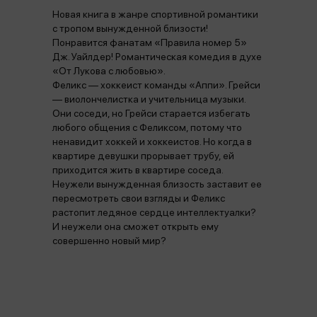
Новая книга в жанре спортивной романтики
с тропом вынужденной близости!
Понравится фанатам «Правила номер 5»
Дж. Уайлдер! Романтическая комедия в духе
«От Лукова с любовью».
Феликс — хоккеист команды «Аппи». Грейси
— виолончелистка и учительница музыки.
Они соседи, но Грейси старается избегать
любого общения с Феликсом, потому что
ненавидит хоккей и хоккеистов. Но когда в
квартире девушки прорывает трубу, ей
приходится жить в квартире соседа.
Неужели вынужденная близость заставит ее
пересмотреть свои взгляды и Феликс
растопит ледяное сердце интеллектуалки?
И неужели она сможет открыть ему
совершенно новый мир?