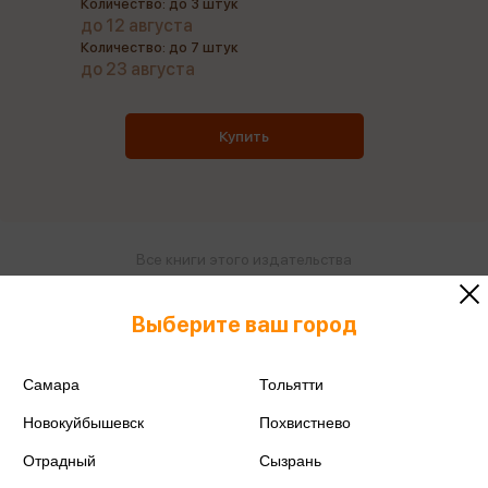
Количество: до 3 штук
до 12 августа
Количество: до 7 штук
до 23 августа
Купить
Все книги этого издательства
Все книги этого автора
Выберите ваш город
Поделиться
Самара
Тольятти
Новокуйбышевск
Похвистнево
Отрадный
Сызрань
ISBN
978-5-222-40103-3