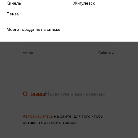
Кинель
Жигулевск
Издательство
Феникс
Пенза
Год издания
2024
Моего города нет в списке
Количество страниц
128
Автор
Goldfox J.
Отзывы
Наличие в магазинах
Авторизуйтесь
на сайте, для того чтобы
оставлять отзывы о товаре.