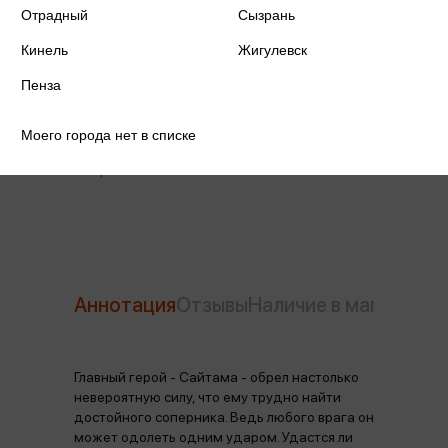
Отрадный
Сызрань
Издательство
Азбука
Кинель
Жигулевск
Год издания
2024
Пенза
Количество страниц
400
Моего города нет в списке
Автор
ONE
Аннотация
Отзывы
Наличие в магазинах
Главный герой - Cайтама - обрел настолько
невероятную силу, что ему трудно найти
достойного соперника. Ведь любого врага он
может одолеть одним ударом. Удастся ли