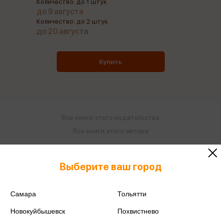
Количество: до 1 штук
до 9 августа
Количество: до 2 штук
до 20 августа
Купить
Все книги этого издательства
Все книги этого автора
Поделиться
Выберите ваш город
Самара
Тольятти
Новокуйбышевск
Похвистнево
ISBN
978-5-389-14111-7