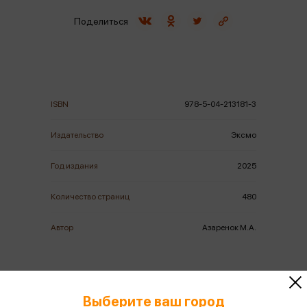
Поделиться
ISBN
978-5-04-213181-3
Издательство
Эксмо
Год издания
2025
Количество страниц
480
Автор
Азаренок М.А.
Выберите ваш город