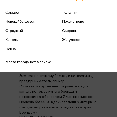
Аннотация
Отзывы
Наличие в магазинах
Самара
Тольятти
Новокуйбышевск
Похвистнево
Настольная инструкция предпринимателя и
самозанятого человека о том, как и зачем
Отрадный
Сызрань
строить личный бренд. 100 самых острых и
часто встречающихся вопросов про личный
Кинель
Жигулевск
бренд из онлайн и оффлайн практики Марии
Пенза
Азаренок, на них даны инструкции-ответы,
подкрепленные живыми историями и
примерами людей — брендов из авторского
Моего города нет в списке
подкаста http://podcast.azarenokpro.com
МАРИЯ АЗАРЕНОК
Эксперт по личному бренду и нетворкингу,
предприниматель, спикер.
Создатель крупнейшего в рунете ютуб-
канала по теме личного бренда и
нетворкинга с более чем 7 млн просмотров.
Провела более 60 вдохновляющих интервью
с людьми-брендами для подкаста «Будь
Брендом».