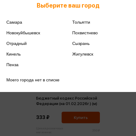
Выберите ваш город
Самара
Тольятти
Новокуйбышевск
Похвистнево
Отрадный
Сызрань
Кинель
Жигулевск
Пенза
Моего города нет в списке
Бюджетный кодекс Российской
Федерации (на 01.02.2026г.) (м)
333 ₽
Купить
Цена в розничных
350 ₽
магазинах: