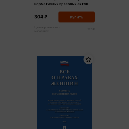
нормативных правовых актов. С
учетом нововведений о приеме
в гражданство служащих в
304 ₽
Купить
армии РФ иностранцев (м)
Цена в розничных
320 ₽
магазинах: