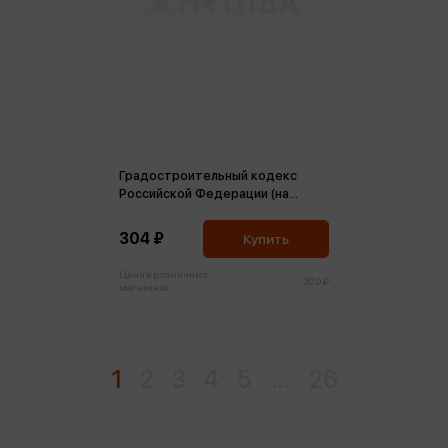
Градостроительный кодекс
Российской Федерации (на
01.02.2026г.) (м)
304 ₽
Купить
Цена в розничных
320 ₽
магазинах:
1
2
3
4
5
...
26