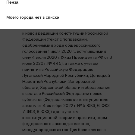
Пенза
Аннотация
Отзывы
Наличие в магазинах
Моего города нет в списке
Подробный иллюстрированный комментарий
к новой редакции Конституции Российской
Федерации (текст с поправками,
одобренными в ходе общероссийского
голосования 1 июля 2020 г., вступившими в
силу 4 июля 2020 г. (Указ Президента РФ от 3
июля 2020 г. № 445), а также с учетом
принятия в Российскую Федерацию
Луганской Народной Республики, Донецкой
Народной Республики, Запорожской
области, Херсонской области и образования
в составе Российской Федерации новых
субъектов (Федеральные конституционные
законы от 4 октября 2022 г. № 5-ФКЗ, 6-ФКЗ,
7-ФКЗ, 8-ФКЗ)) дан с учетом
конституционной теории и практики, норм
федерального законодательства,
международных актов. Для более легкого