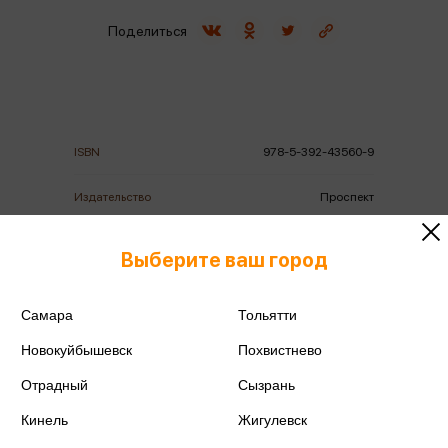
Поделиться
ISBN
978-5-392-43560-9
Издательство
Проспект
Год издания
2025
Выберите ваш город
Количество страниц
216
Самара
Тольятти
Автор
Бурданова А.С.
Новокуйбышевск
Похвистнево
Отрадный
Сызрань
Кинель
Жигулевск