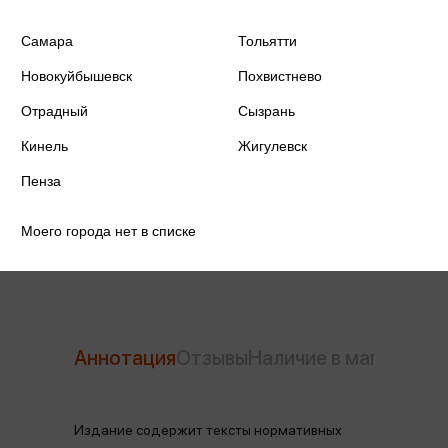
Самара
Тольятти
Новокуйбышевск
Похвистнево
ISBN
978-5-04-230085-1
Отрадный
Сызрань
Издательство
Эксмо
Кинель
Жигулевск
Год издания
2025
Пенза
Количество страниц
272
Моего города нет в списке
Аннотация
Отзывы
Наличие в магазинах
Издание содержит тексты нормативных