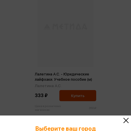
Лалетина А.С. - Юридические
лайфхаки. Учебное пособие (м)
Лалетина А.С.
333 ₽
Купить
Цена в розничных
350 ₽
магазинах:
Выберите ваш город