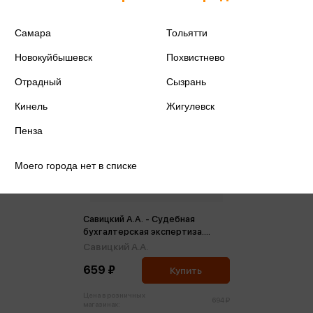
Самара
Тольятти
Новокуйбышевск
Похвистнево
Отрадный
Сызрань
Кинель
Жигулевск
Пенза
Моего города нет в списке
Савицкий А.А. - Судебная
бухгалтерская экспертиза.
Учебник
Савицкий А.А.
659 ₽
Купить
Цена в розничных
694 ₽
магазинах: