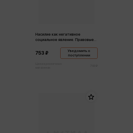
Насилие как негативное
социальное явление. Правовые
средства противодействия.
Монография /ред. Летовой Н.В.
Уведомить о
753 ₽
поступлении
Цена в розничных
793 ₽
магазинах: