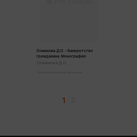
Османова Д.О. - Банкротство
гражданина. Монография
Османова Д.О.
Только в розничных магазинах
1
2