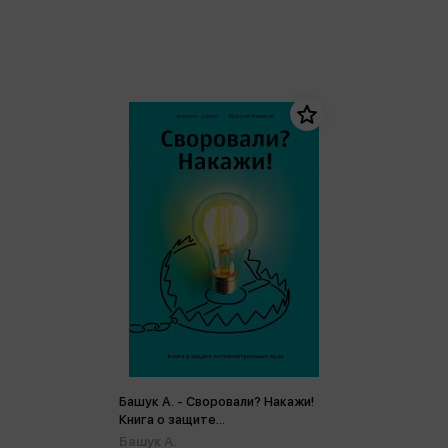
Башук А. - Своровали? Накажи!
Книга о защите
интеллектуальных прав (м)
Башук А.