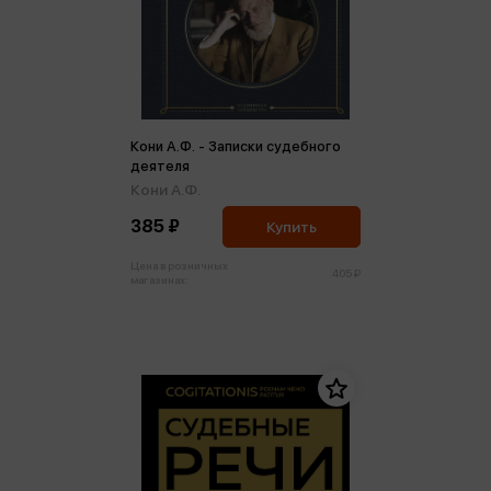
Кони А.Ф. - Записки судебного
деятеля
Кони А.Ф.
385 ₽
Купить
Цена в розничных
405 ₽
магазинах: