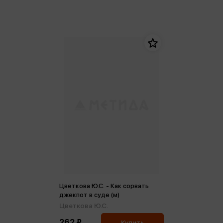
Цветкова Ю.С. - Как сорвать
джекпот в суде (м)
Цветкова Ю.С.
262 ₽
Купить