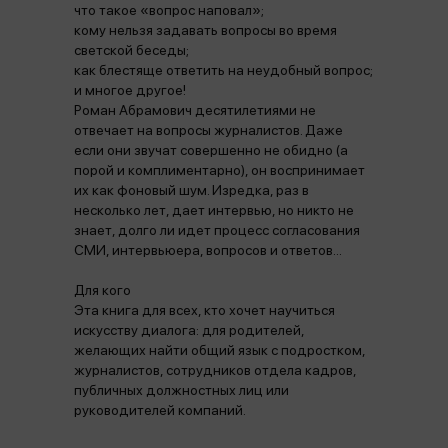
что такое «вопрос наповал»;
кому нельзя задавать вопросы во время
светской беседы;
как блестяще ответить на неудобный вопрос;
и многое другое!
Роман Абрамович десятилетиями не
отвечает на вопросы журналистов. Даже
если они звучат совершенно не обидно (а
порой и комплиментарно), он воспринимает
их как фоновый шум. Изредка, раз в
несколько лет, дает интервью, но никто не
знает, долго ли идет процесс согласования
СМИ, интервьюера, вопросов и ответов...
Для кого
Эта книга для всех, кто хочет научиться
искусству диалога: для родителей,
желающих найти общий язык с подростком,
журналистов, сотрудников отдела кадров,
публичных должностных лиц или
руководителей компаний.