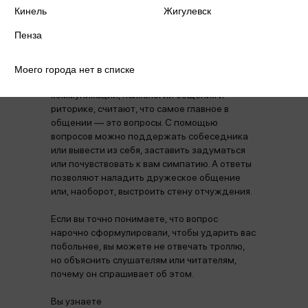
Кинель
Жигулевск
О чем
Как вы думаете, что важнее всего в
Пенза
общении? Может быть, умение хорошо
выглядеть, правильная речь или
непринужденность? Нина Зверева и
Моего города нет в списке
Светлана Иконникова, специалисты по
коммуникации, психологии общения и
риторике, считают, что самое главное в
общении — это вопросы. С помощью
вопросов можно поддержать собеседника
или вывести из себя, заставить задуматься
или почувствовать к вам симпатию. А ответы
позволяют наладить дружеское общение
или, наоборот, выстроить стену отчуждения.
Если вы точно понимаете, что вопрос
нарочно сформулировали, чтобы ударить вас
побольнее, вы можете не отвечать троллю,
но объяснить слушателям или читателям,
почему он спрашивает об этом.
Вы узнаете