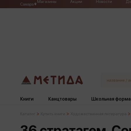
Магазины
Акции
Новости
До
Самара
Книги
Канцтовары
Школьная форма
Каталог
Купить книги
Художественная литература
Жанры
Подбор
Бумажная продукция
Галстуки, банты
36 стратагем. Со
Глобусы
Для девочек