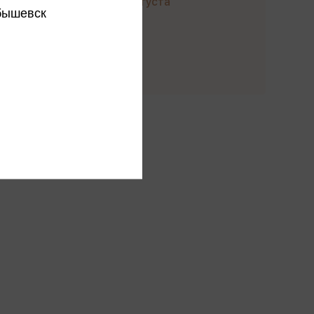
до 21 августа
бышевск
Купить
этого издательства
ся