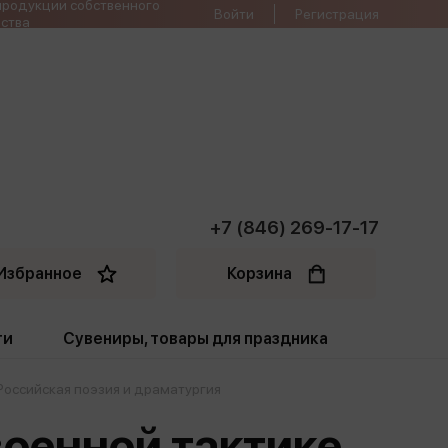
продукции собственного
Войти
Регистрация
ства
+7 (846) 269-17-17
Избранное
Корзина
ти
Сувениры, товары для праздника
Российская поэзия и драматургия
ти
Открытки. Грамоты
военной тактике
Пакеты