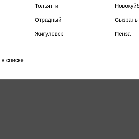
Тольятти
Новокуй
Отрадный
Сызрань
Жигулевск
Пенза
Все книги 
 в списке
Поделить