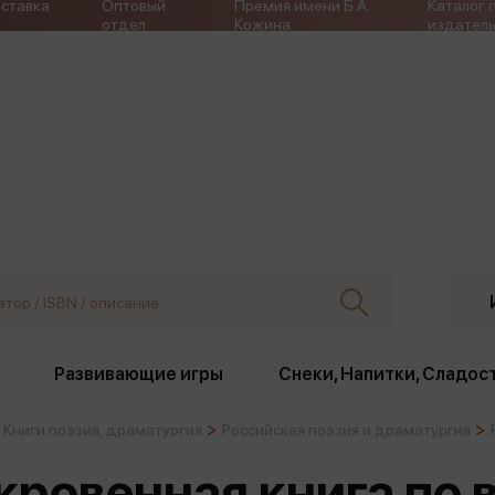
ставка
Оптовый
Премия имени Б.А.
Каталог 
отдел
Кожина
издатель
Развивающие игры
Снеки, Напитки, Сладос
Книги поэзия, драматургия
Российская поэзия и драматургия
ки
Издательства
, жабо, ремни
Девочки
Снеки, Напитки, Сладос
кровенная книга по 
Игрушки антистресс