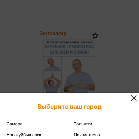
Бестселлер
Выберите ваш город
Самара
Тольятти
Шишонин А.Ю. - Лечебная
гимнастика для шеи и спины (м)
Новокуйбышевск
Похвистнево
Шишонин А.Ю.