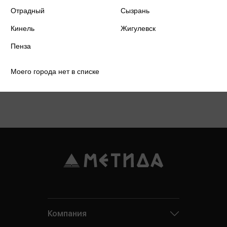
Отрадный
Сызрань
299 ₽
Купить
Кинель
Жигулевск
Цена в розничных
315 ₽
магазинах:
Пенза
Моего города нет в списке
Компания