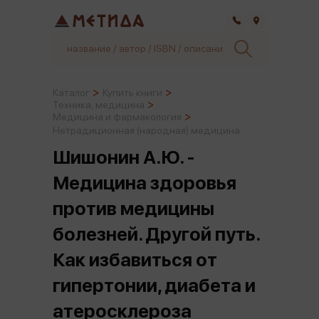
Самара
Каталог
Купить книги
Техника, медицина
Медицина и фармакология
Нетрадиционная (народная) медицина
Шишонин А.Ю. -
Медицина здоровья
против медицины
болезней. Другой путь.
Как избавиться от
гипертонии, диабета и
атеросклероза