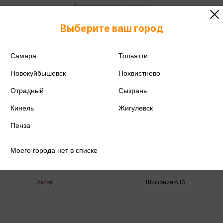
Все книги этого автора
Выберите ваш город
Поделиться
Самара
Тольятти
Новокуйбышевск
Похвистнево
Отрадный
Сызрань
ISBN
978-5-17-114087-8
Кинель
Жигулевск
Издательство
АСТ
Пенза
Год издания
2025
Моего города нет в списке
Количество страниц
288
Автор
Шишонин А.Ю.