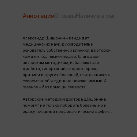
Аннотация
Отзывы
Наличие в магазинах
Александр Шишонин – кандидат
медицинских наук, руководитель и
основатель собственной клиники, в которой
каждый год тысячи людей, благодаря
авторским методикам, избавляются от
диабета, гипертонии, атеросклероза,
аритмии и других болезней, считающихся в
современной медицине неизлечимыми. А
главное – без помощи лекарств!
Авторские методики доктора Шишонина
помогут не только побороть болезнь, но и
окажут мощный профилактический эффект.