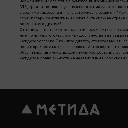
нормой жизни? Александр Асмолов, выдающийся россий
МГУ, предлагает взглянуть на экзистенциальные вопро
в социуме так важна для его устойчивого развития? Как
страх потери смысла жизни может быть сильнее страха с
раскрыть его другим?
Эта книга — ​не только приглашение осмыслить свою жиз
но и попытка отстоять культуру достоинства, где уважа
каждого человека. Эта книга для тех, кто готов менять с
неповторимости каждого человека. Автор верит, что чел
обезличивания и унификации к культуре достоинства, с
каждого и право личности на независимый выбор своей 