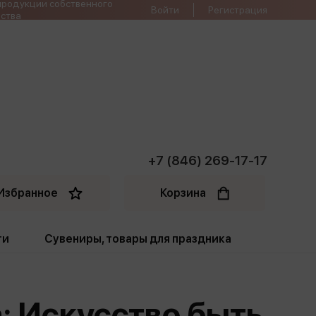
продукции собственного
Войти
Регистрация
ства
+7 (846) 269-17-17
Избранное
Корзина
ти
Сувениры, товары для праздника
ти
Открытки. Грамоты
: Искусство быть
Пакеты