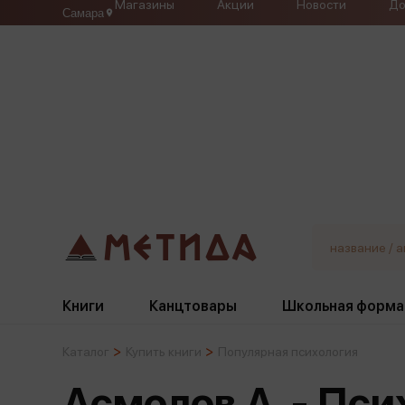
Магазины
Акции
Новости
До
Самара
Книги
Канцтовары
Школьная форма
Каталог
Купить книги
Популярная психология
Жанры
Подбор
Бумажная продукция
Галстуки, банты
Асмолов А. - Пси
Глобусы
Для девочек