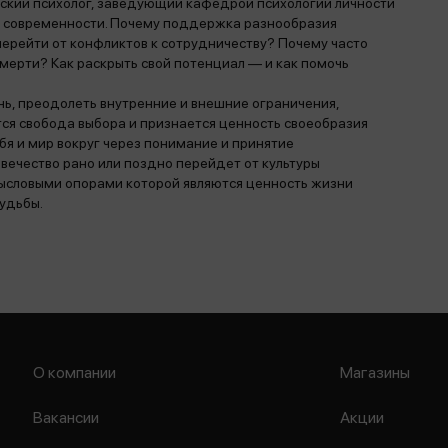
ский психолог, заведующий кафедрой психологии личности
сы современности. Почему поддержка разнообразия
 перейти от конфликтов к сотрудничеству? Почему часто
мерти? Как раскрыть свой потенциал — ​и как помочь
нь, преодолеть внутренние и внешние ограничения,
ется свобода выбора и признается ценность своеобразия
ебя и мир вокруг через понимание и принятие
овечество рано или поздно перейдет от культуры
мысловыми опорами которой являются ценность жизни
судьбы.
О компании
Магазины
Вакансии
Акции