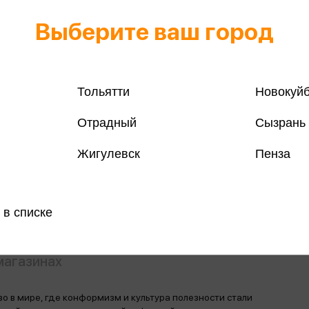
Выберите ваш город
Тольятти
Новокуй
Все книги 
Отрадный
Сызрань
Все книги 
Жигулевск
Пенза
Поделить
 в списке
магазинах
о в мире, где конформизм и культура полезности стали