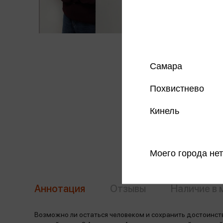
Самара
Похвистнево
Кинель
Моего города нет
Аннотация
Отзывы
Наличие в 
Возможно ли остаться человеком и сохранить достоинств