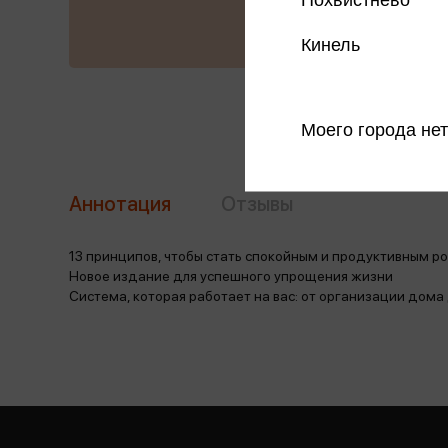
Кинель
Моего города нет
Аннотация
Отзывы
13 принципов, чтобы стать спокойным и продуктивным р
Новое издание для успешного упрощения жизни
Система, которая работает на вас: от организации дом