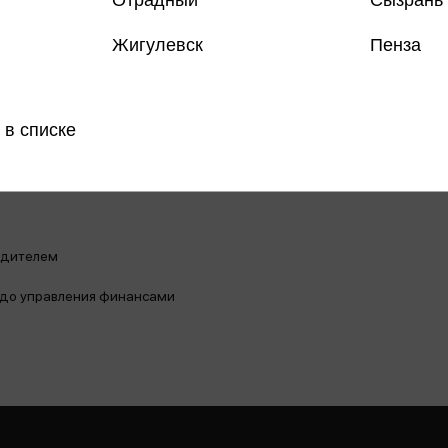
Жигулевск
Пенза
 в списке
одителем
а до управления финансами