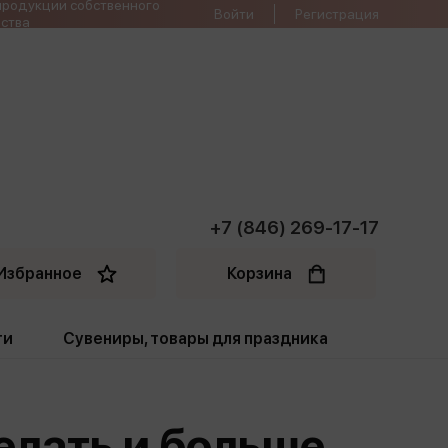
продукции собственного
Войти
Регистрация
ства
+7 (846) 269-17-17
Избранное
Корзина
ти
Сувениры, товары для праздника
ти
Открытки. Грамоты
елать и больше
Пакеты