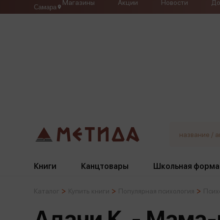
Магазины
Акции
Новости
До
Самара
Книги
Канцтовары
Школьная форма
Каталог
Купить книги
Популярная психология
Псих
Жанры
Подбор
Бумажная продукция
Галстуки, банты
Адачи К. - Мама-
Глобусы
Для девочек