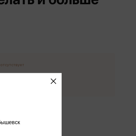
Сувениры
Фототовары
 отсутствует
едомить о
ступлении
этого издательства
этого автора
бышевск
ся