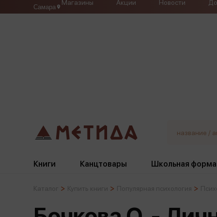
Магазины
Акции
Новости
До
Самара
Книги
Канцтовары
Школьная форма
Каталог
Купить книги
Популярная психология
Псих
Жанры
Подбор
Бумажная продукция
Галстуки, банты
Бочкова О. - Ли
Глобусы
Для девочек