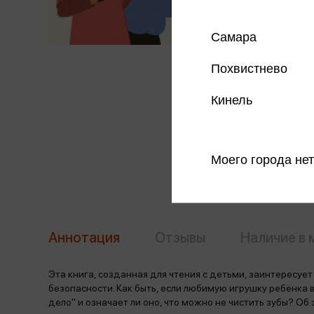
Самара
Похвистнево
Кинель
Моего города нет
Аннотация
Отзывы
Наличие в 
Эта книга, созданная для чтения с детьми, заинтересуе
безопасности. Как быть, если любимую игрушку ребёнка в
дело" и означает ли оно, что можно не чистить зубы? Об