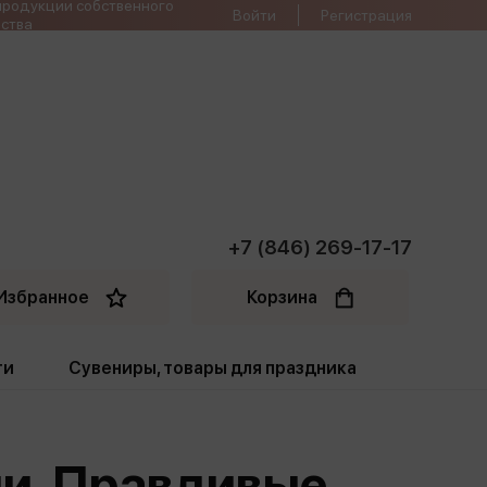
продукции собственного
Войти
Регистрация
ства
+7 (846) 269-17-17
Избранное
Корзина
ти
Сувениры, товары для праздника
ти
Открытки. Грамоты
ии. Правдивые
Пакеты