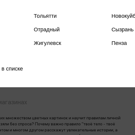
Тольятти
Новокуй
Отрадный
Сызрань
Все книги 
Жигулевск
Пенза
Все книги 
Поделить
 в списке
магазинах
т их множеством цветных картинок и научит правилам личной
зяли без спроса? Почему важно правило "твоё тело - твоё
 этом и многом другом расскажут увлекательные истории, а