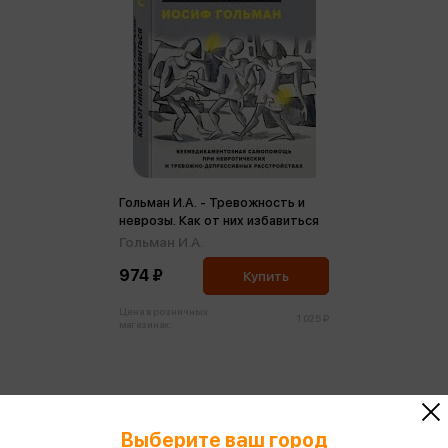
Гольман И.А. - Тревожность и
неврозы. Как от них избавиться
Гольман И.А.
974 ₽
Купить
Цена в розничных
1 025 ₽
магазинах:
Выберите ваш город