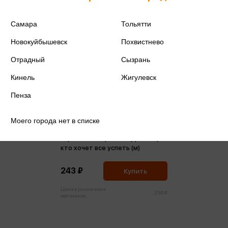
Самара
Тольятти
Новокуйбышевск
Похвистнево
Отрадный
Сызрань
Кинель
Жигулевск
Пенза
Моего города нет в списке
Гормоны настроения. Для тех,
кто хочет все успеть (м)
243 ₽
Купить
Цена в розничных
256 ₽
магазинах: