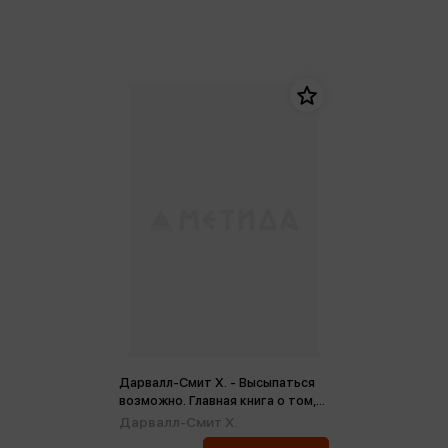
Дарвалл-Смит Х. - Высыпаться
возможно. Главная книга о том,
как перестать бороться с
Дарвалл-Смит Х.
нарушениями сна и вернуть себе