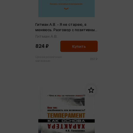
Гитман А.В. - Я не старею, я
меняюсь. Разговор с позитивным
психотерапевтом
Гитман А.В.
824 ₽
Купить
Цена в розничных
867 ₽
магазинах: