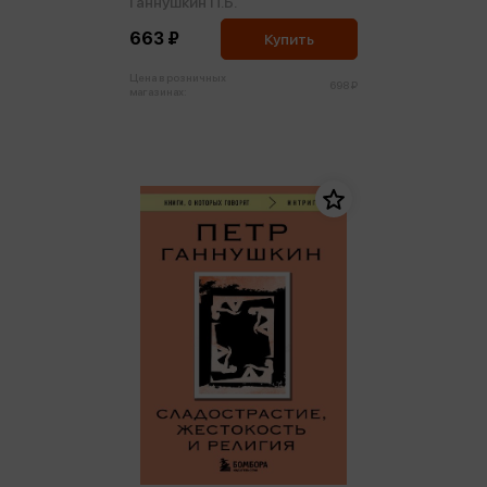
Ганнушкин П.Б.
663 ₽
Купить
Цена в розничных
698 ₽
магазинах: