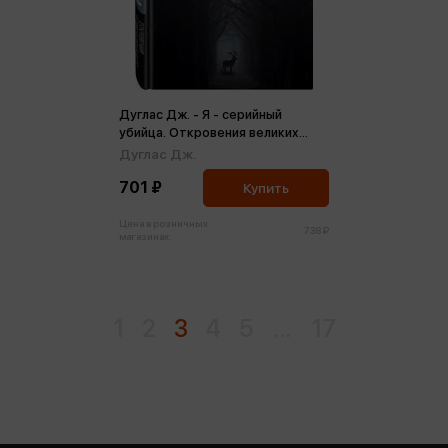
Дуглас Дж. - Я - серийный
убийца. Откровения великих
маньяков
Дуглас Дж.
701 ₽
Купить
Цена в розничных
738 ₽
магазинах:
1
2
3
4
5
...
17