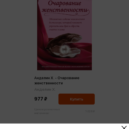
Анделин Х. - Очарование
женственности
Анделин Х.
977 ₽
Купить
Цена в розничных
1 028 ₽
магазинах: