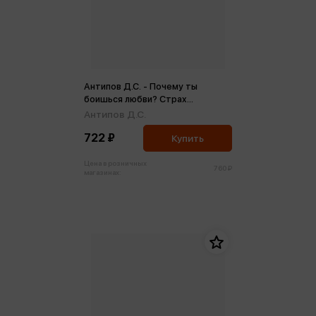
Антипов Д.С. - Почему ты
боишься любви? Страх
отношений и безответные
Антипов Д.С.
чувства (м)
722 ₽
Купить
Цена в розничных
760 ₽
магазинах: