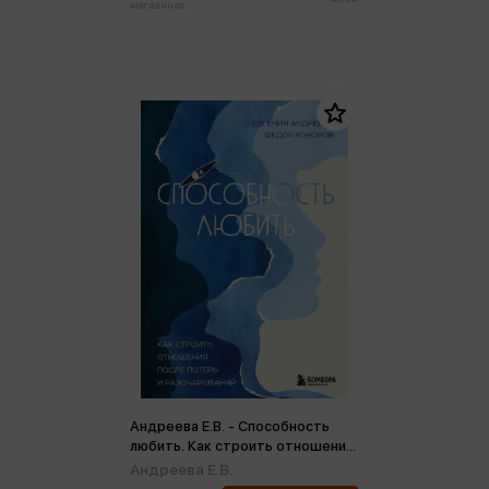
магазинах:
Андреева Е.В. - Способность
любить. Как строить отношения
после потерь и разочарований
Андреева Е.В.