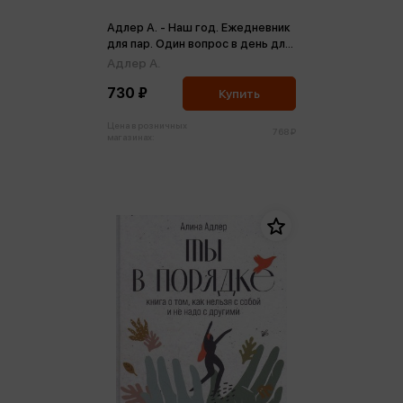
Адлер А. - Наш год. Ежедневник
для пар. Один вопрос в день для
лучшего понимания друг друга
Адлер А.
(м)
730 ₽
Купить
Цена в розничных
768 ₽
магазинах: