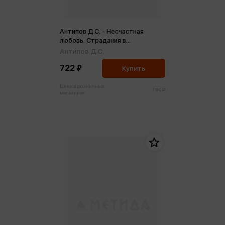
Антипов Д.С. - Несчастная
любовь. Страдания в
отношениях, или Ловушка
Антипов Д.С.
эмоциональной зависимости (м)
722 ₽
Купить
Цена в розничных
760 ₽
магазинах: