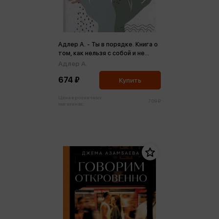
Адлер А. - Ты в порядке. Книга о
том, как нельзя с собой и не
надо с другими
Адлер А.
674 ₽
Купить
Цена в розничных
709 ₽
магазинах: