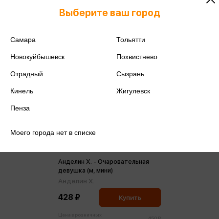
Выберите ваш город
Самара
Тольятти
Новокуйбышевск
Похвистнево
Отрадный
Сызрань
Кинель
Жигулевск
Пенза
Моего города нет в списке
Анделин Х. - Очаровательная
девушка (м, мини)
Анделин Х.
428 ₽
Купить
Цена в розничных
450 ₽