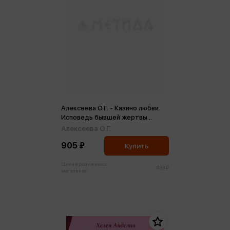
Алексеева О.Г. - Казино любви.
Исповедь бывшей жертвы
абьюза
Алексеева О.Г.
905 ₽
Купить
Цена в розничных
953 ₽
магазинах: