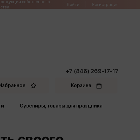
продукции собственного
Войти
Регистрация
ства
+7 (846) 269-17-17
Избранное
Корзина
ти
Сувениры, товары для праздника
ти
Открытки. Грамоты
ть своего
Пакеты