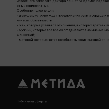
известного сексолога доктора Кеннет М. Адамса подска
от материнских пут.
Особенно полезно для:
- девушек, которые ждут предложения руки и сердца и н
никаких обязательств;
- жен, которые устали от отношений, в которых третьей 
- мужчин, которые все время оглядываются на мнение ма
женщиной;
- матерей, которые хотят освободить своих сыновей от ч
Публичная оферта