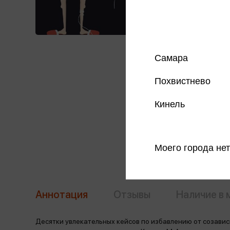
Самара
Похвистнево
Кинель
Моего города нет
Аннотация
Отзывы
Наличие в 
Десятки увлекательных кейсов по избавлению от созави