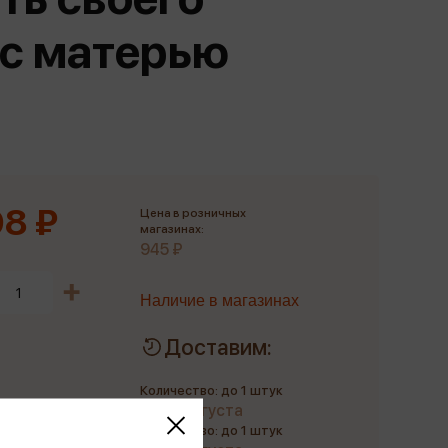
Сувениры
 с матерью
Фототовары
8 ₽
Цена в розничных
магазинах:
945 ₽
Наличие в магазинах
Доставим:
Количество: до 1 штук
до 10 августа
Количество: до 1 штук