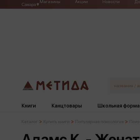
Магазины
Акции
Новости
До
Самара
Книги
Канцтовары
Школьная форма
Каталог
Купить книги
Популярная психология
Псих
Жанры
Подбор
Бумажная продукция
Галстуки, банты
Адамс К. - Женат
Глобусы
Для девочек