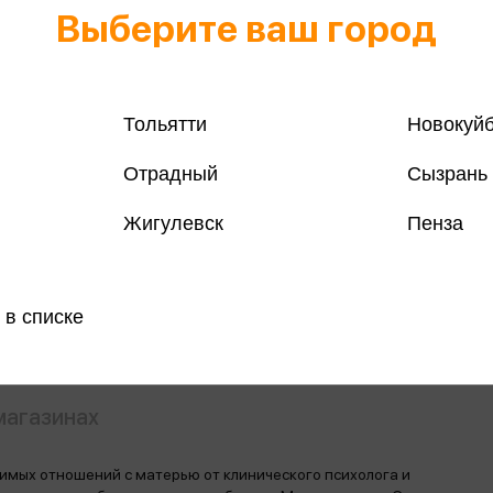
Выберите ваш город
Тольятти
Новокуй
Отрадный
Сызрань
Все книги 
Жигулевск
Пенза
Все книги 
Поделить
 в списке
магазинах
симых отношений с матерью от клинического психолога и