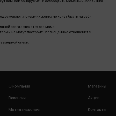
жут вам, как обнаружить и освободить Маменькиного Сынка
едоумевают, почему их жених не хочет брать на себя
лишней всегда является его мама;
тери и не могут построить полноценные отношения с
резмерной опеки.
О компании
Магазины
Вакансии
Акции
Метида-школам
Контакты