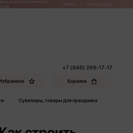
продукции собственного
Войти
Регистрация
ства
+7 (846) 269-17-17
Избранное
Корзина
ти
Сувениры, товары для праздника
ти
Открытки. Грамоты
 Как строить
Пакеты