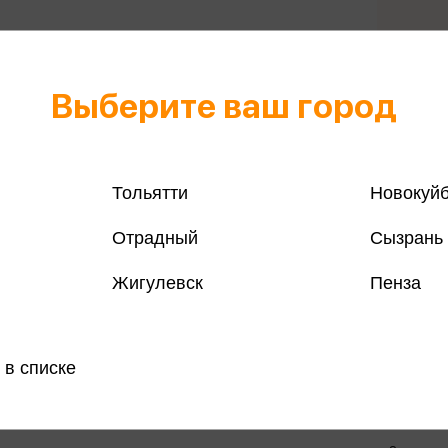
Выберите ваш город
Все книги 
Тольятти
Новокуй
Все книги 
Отрадный
Сызрань
Поделить
Жигулевск
Пенза
 в списке
магазинах