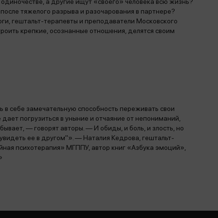
 одиночестве, а другие ищут «своего» человека всю жизнь?
 после тяжелого разрыва и разочарования в партнере?
логи, гештальт-терапевты и преподаватели Московского
троить крепкие, осознанные отношения, делятся своим
ть в себе замечательную способность переживать свои
дает погрузиться в уныние и отчаяние от непониманий,
ывает, — говорят авторы. — И обиды, и боль, и злость, но
 увидеть ее в другом"». — Наталия Кедрова, гештальт-
йная психотерапия» МГППУ, автор книг «Азбука эмоций»,
»