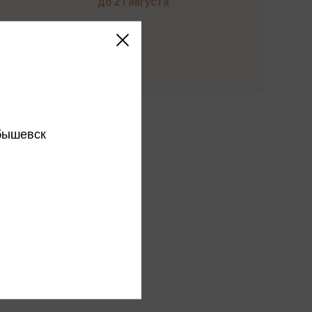
до 21 августа
Купить
этого издательства
бышевск
этого автора
ся