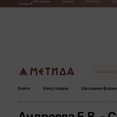
Магазины
Акции
Новости
До
Самара
Книги
Канцтовары
Школьная форма
Каталог
Купить книги
Популярная психология
Псих
Жанры
Подбор
Бумажная продукция
Галстуки, банты
Андреева Е.В. - 
Глобусы
Для девочек