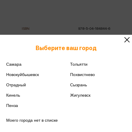
ISBN
978-5-04-184844-6
Издательство
Бомбора
Выберите ваш город
Год издания
2025
Самара
Тольятти
Количество страниц
304
Новокуйбышевск
Похвистнево
Автор
Азамбаева Д.
Отрадный
Сызрань
Кинель
Жигулевск
Пенза
Аннотация
Отзывы
Наличие в магазинах
Моего города нет в списке