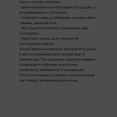
«но» и «если», которая:
· ориентирована на настоящее и будущее, а
не привязывает к прошлому;
· позволяет и вам, и любимому человеку быть
такими, какие вы есть;
· обогащает и помогает раскрывать ваш
потенциал;
· облегчает жизнь, а не становится
источником стресса.
Жоан Гаррига использует авторский подход
и метод семейных расстановок Берта
Хеллингера. Эта практика помогает выявить
и разрешить глубокие личностные
конфликты, избавиться от мешающих
бессознательных установок и вернуть ваши
настоящие желания в вашу жизнь.