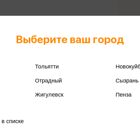
Выберите ваш город
Все книги 
Все книги 
Тольятти
Новокуй
Поделить
Отрадный
Сызрань
Жигулевск
Пенза
магазинах
 в списке
ливого брака» и «8 важных свиданий» (в соавторстве с