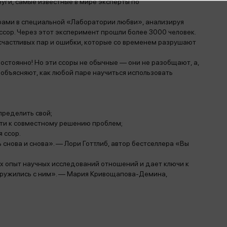
уги, самые известные в мире эксперты по
арами в специальной «Лаборатории любви», анализируя
ссор. Через этот эксперимент прошли более 3000 человек.
частливых пар и ошибки, которые со временем разрушают
постоянно! Но эти ссоры не обычные — они не разобщают, а,
объясняют, как любой паре научиться использовать
пределить свой;
йти к совместному решению проблем;
 ссор.
снова и снова». — Лори Готтлиб, автор бестселлера «Вы
х опыт научных исследований отношений и дает ключи к
одружились с ним». — Мария Кривощапова-Демина,