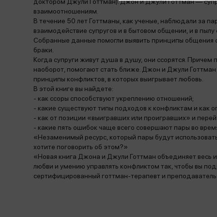
доктором Джули Готтман). Джон и Джули Готтман — супр
взаимоотношениям.
В течение 50 лет Готтманы, как ученые, наблюдали за п
взаимодействие супругов и в бытовом общении, и в пылу 
Собранные данные помогли выявить принципы общения с
браки.
Когда супруги живут душа в душу, они ссорятся. Причем 
наоборот, помогают стать ближе. Джон и Джули Готтман 
принципы конфликтов, в которых выигрывает любовь.
В этой книге вы найдете:
- как ссоры способствуют укреплению отношений;
- какие существуют типы подходов к конфликтам и как о
- как от позиции «выигравших или проигравших» и пере
- какие пять ошибок чаще всего совершают пары во время
«Незаменимый ресурс, который пары будут использовать 
хотите поговорить об этом?»
«Новая книга Джона и Джули Готтман объединяет весь и
любви и умению управлять конфликтом так, чтобы вы п
сертифицированный готтман-терапевт и преподаватель