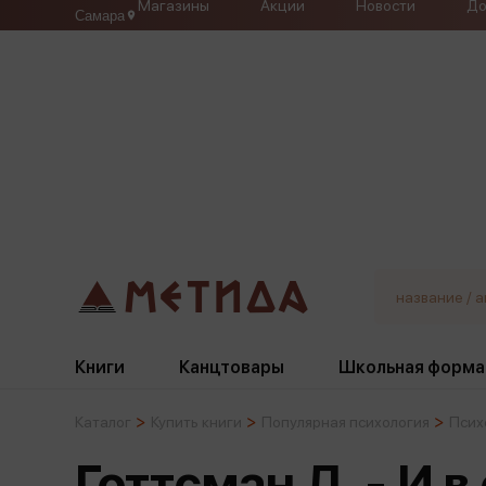
Магазины
Акции
Новости
До
Самара
Книги
Канцтовары
Школьная форма
Каталог
Купить книги
Популярная психология
Псих
Жанры
Подбор
Бумажная продукция
Галстуки, банты
Готтсман Д. - И в
Глобусы
Для девочек