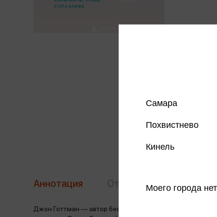
Самара
Похвистнево
Кинель
Аннотация
Отзывы
Наличие в 
Моего города нет
Джон Готтман — автор бестселлеров «7 принципов счаст