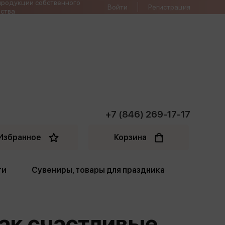
продукции собственного
Войти
Регистрация
ства
+7 (846) 269-17-17
Избранное
Корзина
ти
Сувениры, товары для праздника
ти
Открытки. Грамоты
 Как счастливые
Пакеты