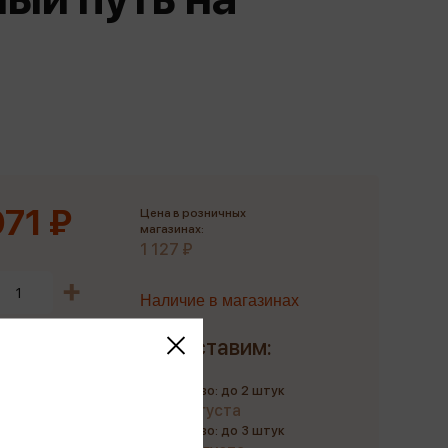
Сувениры
Фототовары
071 ₽
Цена в розничных
магазинах:
1 127 ₽
Наличие в магазинах
Доставим:
Количество: до 2 штук
до 11 августа
Количество: до 3 штук