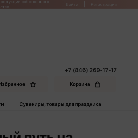
продукции собственного
Войти
Регистрация
ства
+7 (846) 269-17-17
Избранное
Корзина
ти
Сувениры, товары для праздника
ти
Открытки. Грамоты
ный путь на
Пакеты