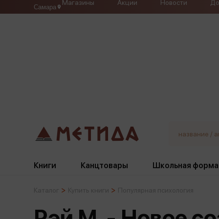
Магазины
Акции
Новости
До
Самара
Книги
Канцтовары
Школьная форма
Каталог
Купить книги
Популярная психология
Жанры
Подбор
Бумажная продукция
Галстуки, банты
Рэй М. - Новое с
Глобусы
Для девочек