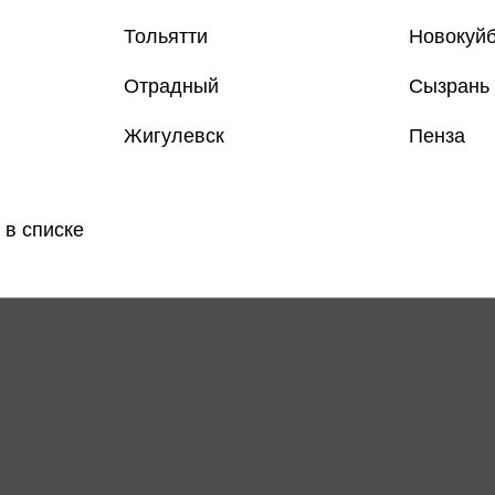
Тольятти
Новокуй
Отрадный
Сызрань
Жигулевск
Пенза
Все книги 
Все книги 
 в списке
Поделить