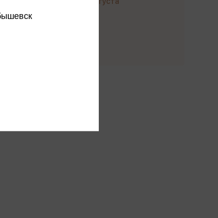
до 22 августа
бышевск
Купить
этого издательства
этого автора
ся