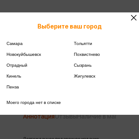
ISBN
978-5-04-172277-7
Выберите ваш город
Издательство
Эксмо
Самара
Тольятти
Год издания
2023
Новокуйбышевск
Похвистнево
Количество страниц
416
Отрадный
Сызрань
Автор
Стрелеки Д.
Кинель
Жигулевск
Пенза
Моего города нет в списке
Аннотация
Отзывы
Наличие в магазинах
Долгожданное подарочное издание