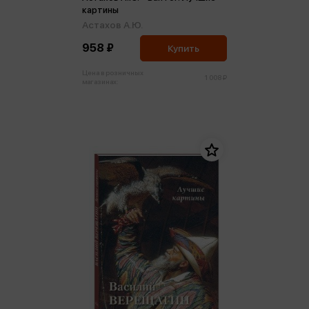
картины
Астахов А.Ю.
958 ₽
Купить
Цена в розничных
1 008 ₽
магазинах: