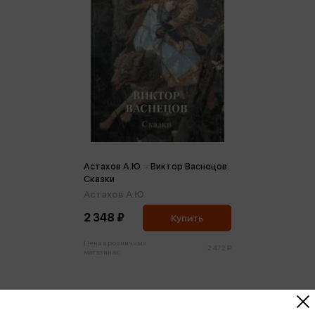
Астахов А.Ю. - Виктор Васнецов.
Сказки
Астахов А.Ю.
2 348 ₽
Купить
Цена в розничных
2 472 ₽
магазинах: