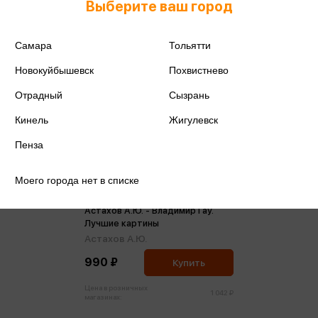
Выберите ваш город
Самара
Тольятти
Новокуйбышевск
Похвистнево
Отрадный
Сызрань
Кинель
Жигулевск
Пенза
Моего города нет в списке
Астахов А.Ю. - Владимир Гау.
Лучшие картины
Астахов А.Ю.
990 ₽
Купить
Цена в розничных
1 042 ₽
магазинах: