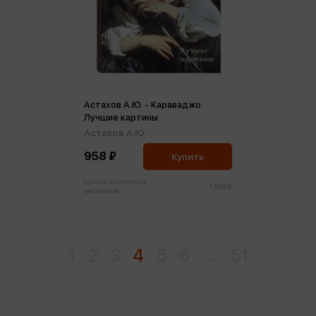
Астахов А.Ю. - Караваджо.
Лучшие картины
Астахов А.Ю.
958 ₽
Купить
Цена в розничных
1 008 ₽
магазинах:
1
2
3
4
5
6
...
51