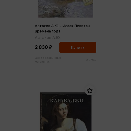
Астахов А.Ю. - Исаак Левитан.
Времена года
Астахов А.Ю.
2 830 ₽
Купить
Цена в розничных
2 979 ₽
магазинах: