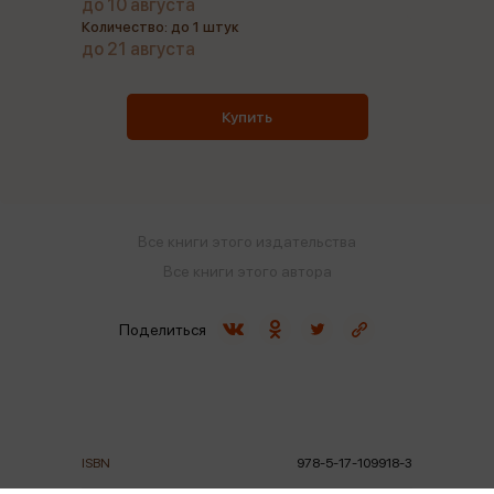
до 10 августа
Количество: до 1 штук
до 21 августа
Купить
Все книги этого издательства
Все книги этого автора
Поделиться
ISBN
978-5-17-109918-3