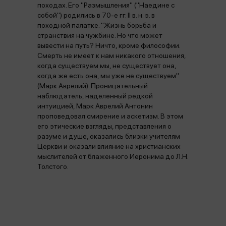
походах. Его "Размышления" ("Наедине с
собой") родились в 70-е гг. II в. н. э. в
походной палатке. "Жизнь борьба и
странствия на чужбине. Но что может
вывести на путь? Ничто, кроме философии.
Смерть не имеет к нам никакого отношения,
когда существуем мы, не существует она,
когда же есть она, мы уже не существуем"
(Марк Аврелий). Проницательный
наблюдатель, наделенный редкой
интуицией, Марк Аврелий Антонин
проповедовал смирение и аскетизм. В этом
его этические взгляды, представления о
разуме и душе, оказались близки учителям
Церкви и оказали влияние на христианских
мыслителей от блаженного Иеронима до Л.Н.
Толстого.