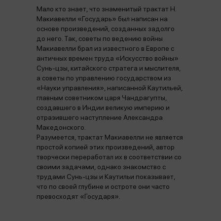
Мало кто знает, что знаменитый трактат Н.
Макиавелли «Государь» был написан на
основе произведений, созданных задолго
до него. Так, советы по ведению войны
Макиавелли брал из известного в Европе с
античных времен труда «Искусство войны»
Сунь-цзы, китайского стратега и мыслителя,
а советы по управлению государством из
«Науки управления», написанной Каутильей,
главным советником царя Чандрагупты,
создавшего в Индии великую империю и
отразившего наступление Александра
Македонского.
Разумеется, трактат Макиавелли не является
простой копией этих произведений, автор
творчески переработал их в соответствии со
своими задачами, однако знакомство с
трудами Сунь-цзы и Каутильи показывает,
что по своей глубине и остроте они часто
превосходят «Государя».