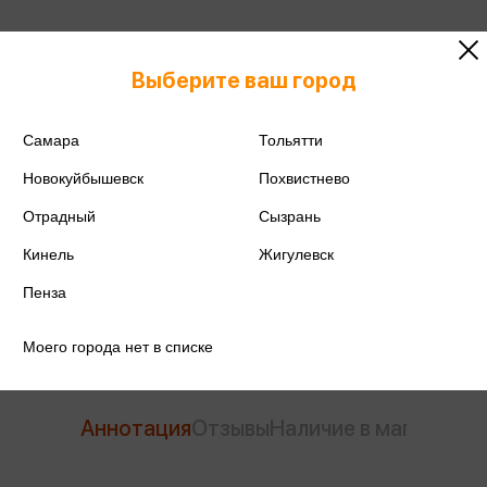
Выберите ваш город
ISBN
978-5-00222-263-6
Издательство
Эксмо-Родина
Самара
Тольятти
Новокуйбышевск
Похвистнево
Год издания
2024
Отрадный
Сызрань
Количество страниц
224
Кинель
Жигулевск
Автор
Сунь-Цзы
Пенза
Моего города нет в списке
Аннотация
Отзывы
Наличие в магазинах