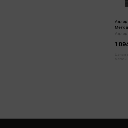
Адлер 
Метод
Адлер 
1 09
Цена в
магазин