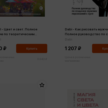
l - Цвет и свет. Полное
Dabi - Как рисовать мужчи
ие по теоретическим
Полное руководство по 
ам
мужских персонажей с нул
l
Dabi
0 ₽
1 207 ₽
Купить
Куп
 розничных
Цена в розничных
3 042 ₽
ах:
магазинах: