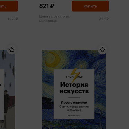
821 ₽
ить
Купить
Цена в розничных
1 271 ₽
864 ₽
магазинах: