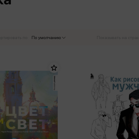
еры
Эксмо
Игрушки для малышей
Питер
рма
Мальчики
ое
АСТ
ые изделия
Настольные и развивающие игры
Азбука
Спорт и активный отдых
ртировать по:
По умолчанию
Показывать на стра
Росмэн
Творчество
кальное
дложение от
иды