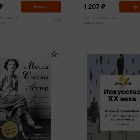
нием техник
₽
1 207 ₽
Купить
Куп
 розничных
Цена в розничных
711 ₽
ах:
магазинах: