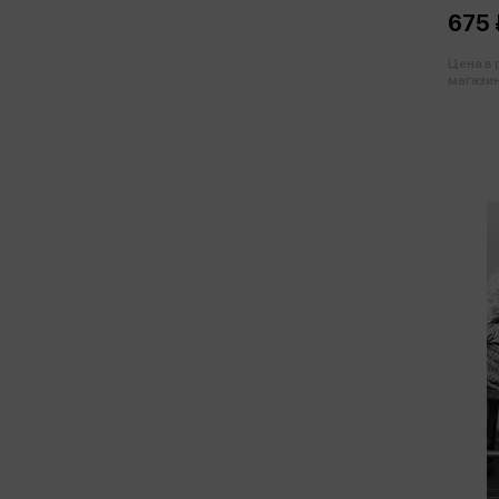
описа
675 
Цена в
магазин