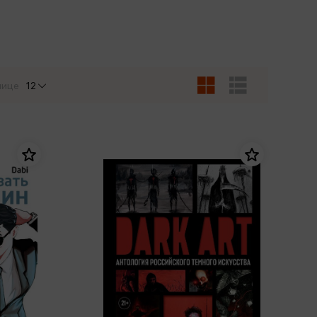
Сувениры
Фототовары
нице
12