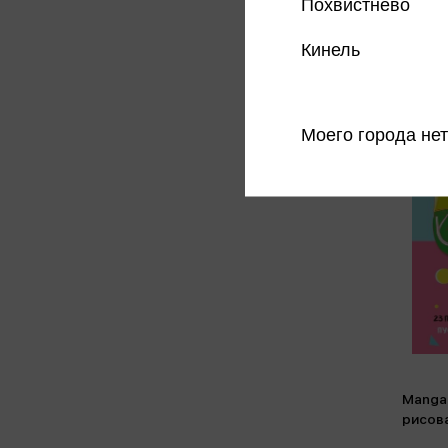
Похвистнево
Кинель
Моего города нет
Manga 
рисова
пошаг