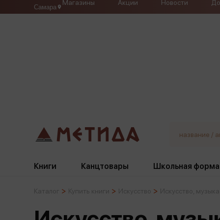
Магазины
Акции
Новости
До
Самара
Книги
Канцтовары
Школьная форма
Каталог
Купить книги
Искусство
Искусство, музыка
Жанры
Подбор
Бумажная продукция
Галстуки, банты
Искусство, музы
Глобусы
Для девочек