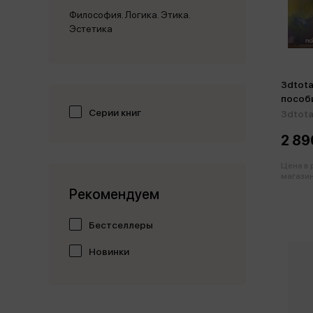
Философия. Логика. Этика.
Эстетика
3dtota
пособ
Серии книг
основ
3dtota
2 89
Цена в
магазин
Рекомендуем
Бестселлеры
Новинки