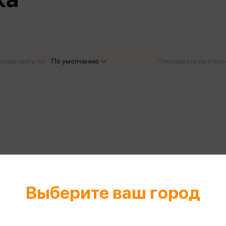
еры
Эксмо
Игрушки для малышей
Питер
рма
Мальчики
ое
АСТ
ые изделия
Настольные и развивающие игры
Азбука
Спорт и активный отдых
ртировать по:
По умолчанию
Показывать на стра
Росмэн
Творчество
кальное
дложение от
иды
Выберите ваш город