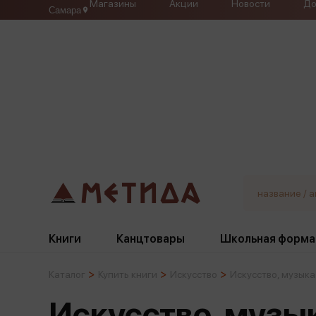
Магазины
Акции
Новости
До
Самара
Книги
Канцтовары
Школьная форма
Каталог
Купить книги
Искусство
Искусство, музыка
Жанры
Подбор
Бумажная продукция
Галстуки, банты
Искусство, музы
Глобусы
Для девочек