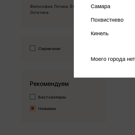
Самара
Философия. Логика. Этика.
Эстетика
Похвистнево
Кинель
Серии книг
Моего города нет
Рекомендуем
Бестселлеры
Новинки