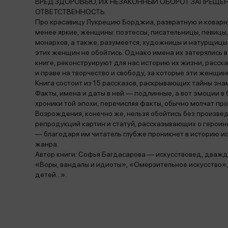
ВРЕД ЗДОРОВЬЮ, ИХ НЕЗАКОННЫЙ ОБОРОТ ЗАПРЕЩЕ
ОТВЕТСТВЕННОСТЬ.
Про красавицу Лукрецию Борджиа, развратную и коварную
менее яркие, женщины: поэтессы, писательницы, певицы,
монархов, а также, разумеется, художницы и натурщицы
этих женщин не обойтись. Однако имена их затерялись в 
книге, реконструируют для нас историю их жизни, расск
и праве на творчество и свободу, за которые эти женщин
Книга состоит из 15 рассказов, раскрывающих тайны зна
Факты, имена и даты в ней — подлинные, а вот эмоции в
хроники той эпохи, перечисляя факты, обычно молчат про 
Возрождения, конечно же, нельзя обойтись без произвед
репродукций картин и статуй, рассказывающих о герои
— благодаря им читатель глубже проникнет в историю и
жанра.
Автор книги: Софья Багдасарова — искусствовед, дваж
«Воры, вандалы и идиоты», «Омерзительное искусство», 
детей...».