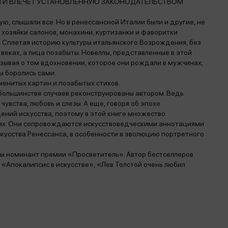
Н И ВЛЕЧЕТ УСТАНОВЛЕННУЮ ЗАКОНОДАТЕЛЬСТВОМ
, слышали все. Но в ренессансной Италии были и другие, не
 хозяйки салонов, монахини, куртизанки и фаворитки
. Сплетая историю культуры итальянского Возрождения, без
веках, а лица позабыты. Новеллы, представленные в этой
азывая о том вдохновении, которое они рождали в мужчинах,
ы боролись сами.
менитых картин и позабытых стихов.
 большинстве случаев реконструированы автором. Ведь
чувства, любовь и слезы. А еще, говоря об эпохе
ений искусства, поэтому в этой книге множество
нях. Они сопровождаются искусствоведческими аннотациями
скусства Ренессанса, в особенности в эволюцию портретного
ды номинант премии «Просветитель». Автор бестселлеров
«Апокалипсис в искусстве», «Лев Толстой очень любил