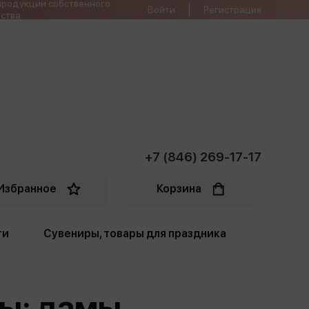
продукции собственного
Войти
Регистрация
ства
+7 (846) 269-17-17
Избранное
Корзина
ти
Сувениры, товары для праздника
ти
Открытки. Грамоты
сы: дамы
Пакеты