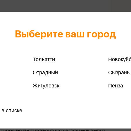
Выберите ваш город
Все книги 
Тольятти
Новокуй
Все книги 
Отрадный
Сызрань
Поделить
Жигулевск
Пенза
 в списке
магазинах
, ПСИХОТРОПНЫХ ВЕЩЕСТВ, ИХ АНАЛОГОВ ПРИЧИНЯЕТ