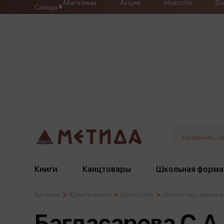
Магазины
Акции
Новости
До
Самара
Книги
Канцтовары
Школьная форма
Каталог
Купить книги
Искусство
Искусство, музыка
Жанры
Подбор
Бумажная продукция
Галстуки, банты
Багдасарова С.А
Глобусы
Для девочек