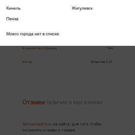
ISBN
978-5-392-42846-5
Кинель
Жигулевск
Пенза
Издательство
Проспект
Моего города нет в списке
Год издания
2025
Количество страниц
144
Автор
Ильичев С.И.
Отзывы
Наличие в магазинах
Авторизуйтесь
на сайте, для того чтобы
оставлять отзывы о товаре.