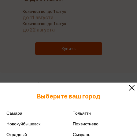
Количество: до 1 штук
до 11 августа
Количество: до 1 штук
до 22 августа
Купить
Все книги этого издательства
Все книги этого автора
Выберите ваш город
Поделиться
Самара
Тольятти
Новокуйбышевск
Похвистнево
Отрадный
Сызрань