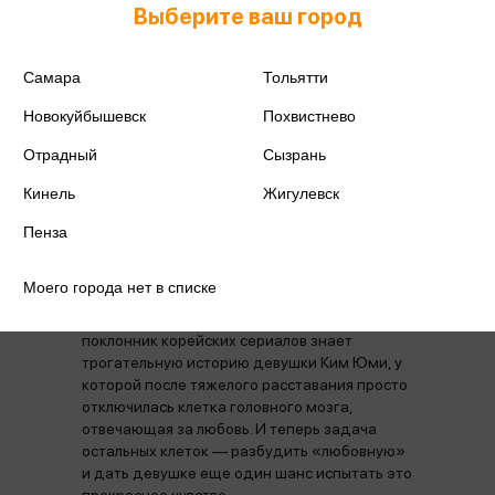
Выберите ваш город
Аннотация
Отзывы
Самара
Тольятти
Корейские дорамы уже не первый год
Новокуйбышевск
Похвистнево
покоряют сердца зрителей по всему миру, и
их популярность с каждым днем лишь
Отрадный
Сызрань
растет. Мы узнаем новые истории,
сопереживаем любимым героям,
Кинель
Жигулевск
погружаемся в новую культуру… и делаем все
это не выходя из дома!
Пенза
«Клетки Юми» — экранизация известного
корейского вебтуна и первая корейская
Моего города нет в списке
дорама с 3D-анимацией, собравшая
миллионы просмотров. Практически каждый
поклонник корейских сериалов знает
трогательную историю девушки Ким Юми, у
которой после тяжелого расставания просто
отключилась клетка головного мозга,
отвечающая за любовь. И теперь задача
остальных клеток — разбудить «любовную»
и дать девушке еще один шанс испытать это