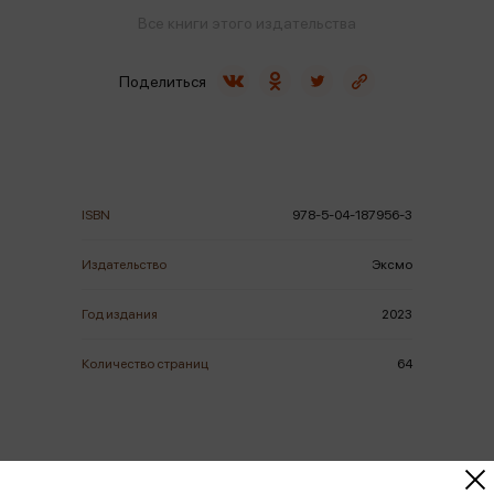
Все книги этого издательства
Поделиться
ISBN
978-5-04-187956-3
Издательство
Эксмо
Год издания
2023
Количество страниц
64