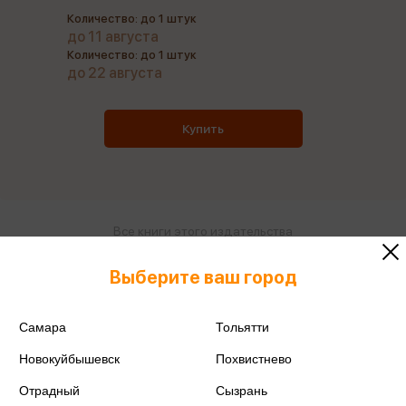
Количество: до 1 штук
до 11 августа
Количество: до 1 штук
до 22 августа
Купить
Все книги этого издательства
Все книги этого автора
Выберите ваш город
Поделиться
Самара
Тольятти
Новокуйбышевск
Похвистнево
Отрадный
Сызрань