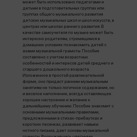
может быть использовано педагогами и
детьми в подготовительных группах или
группах общего музыкального развития
детских музыкальных школ и школ искусств, в
центрах или школах раннего развития. В
качестве самоучителя по музыке может быть
интересно родителям, стремящимся в
домашних условиях познакомить детей с
азами музыкальной грамоты. Пособие
составлено с учетом возрастных
особенностей и интересов детей среднего и
старшего дошкольного возраста.
Изложенное в простой развлекательной
форме, оно придаст ранним музыкальным
занятиям не только логичное содержание, но
и веселое наполнение, всегда оставляющее
хорошее настроение и желание к
дальнейшему обучению. Пособие знакомит с
основными музыкальными правилами,
предложенными в стихах-прибаутках и
коротких песенках, развивает навыки
нотного письма, дает основы музыкальной
грамоты. Вооружившись цветными