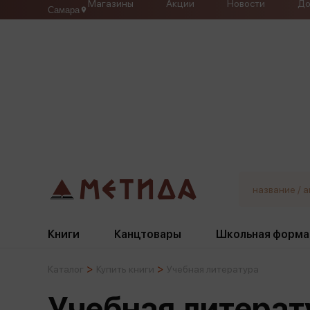
Магазины
Акции
Новости
До
Самара
Книги
Канцтовары
Школьная форма
Каталог
Купить книги
Учебная литература
Жанры
Подбор
Бумажная продукция
Галстуки, банты
Учебная литерат
Глобусы
Для девочек