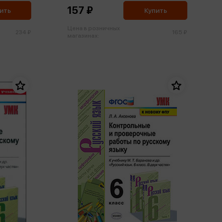
157 ₽
ить
Купить
Цена в розничных
234 ₽
165 ₽
магазинах: