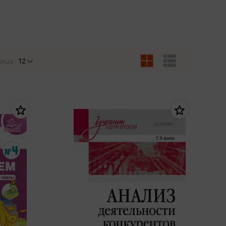
Сувениры
Фототовары
нице
12