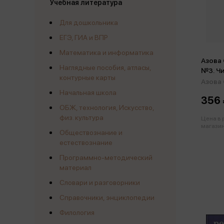
Учебная литература
Для дошкольника
ЕГЭ, ГИА и ВПР
Математика и информатика
Азова 
Наглядные пособия, атласы,
№3. Чи
контурные карты
Рабоч
Азова 
(м)
Начальная школа
356 
ОБЖ, технология, Искусство,
физ. культура
Цена в
магазин
Обществознание и
естествознание
Программно-методический
материал
Словари и разговорники
Справочники, энциклопедии
Филология