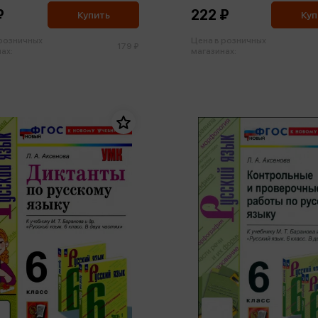
2 (ФП2022) (м)
Т.А. ФГОС (м)
₽
222 ₽
Купить
Куп
 розничных
Цена в розничных
179 ₽
ах:
магазинах: