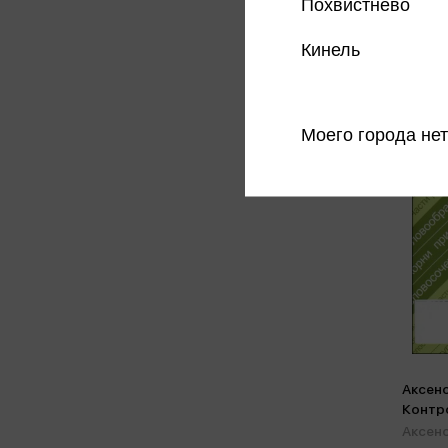
Похвистнево
Кинель
Моего города нет
Аксенов
Контр
работы
Аксено