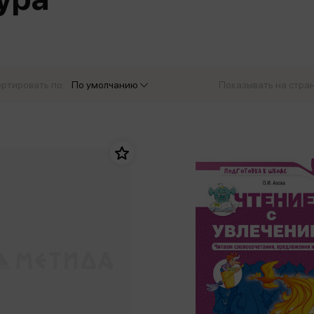
еры
Эксмо
Игрушки для малышей
Питер
рма
Мальчики
ое
АСТ
ые изделия
Настольные и развивающие игры
Азбука
Спорт и активный отдых
ртировать по:
По умолчанию
Показывать на стра
Росмэн
Творчество
кальное
дложение от
иды