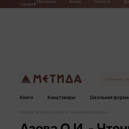
Магазины
Акции
Новости
До
Самара
Книги
Канцтовары
Школьная форма
Каталог
Купить книги
Учебная литература
Жанры
Подбор
Бумажная продукция
Галстуки, банты
Азова О.И. - Чте
Глобусы
Для девочек