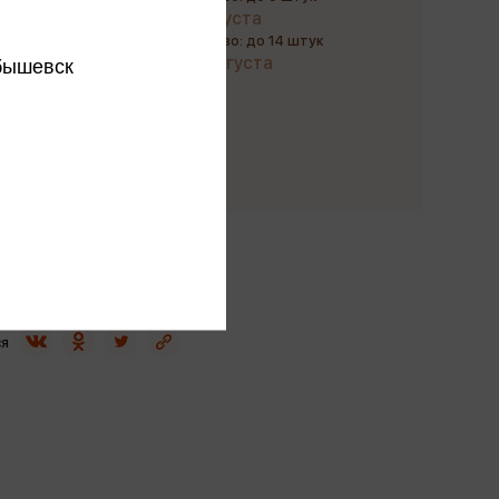
до 9 августа
Количество: до 14 штук
до 20 августа
бышевск
Купить
этого издательства
этого автора
ся