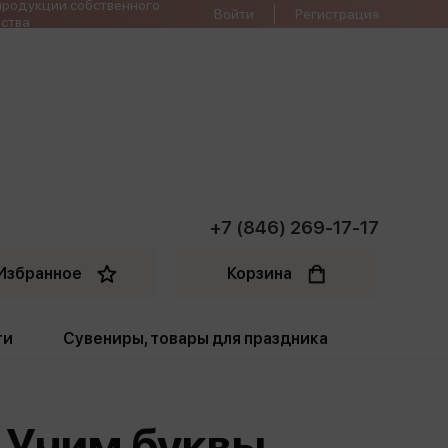
продукции собственного
Войти
Регистрация
ства
+7 (846) 269-17-17
Избранное
Корзина
ти
Сувениры, товары для праздника
ти
Открытки. Грамоты
. Учим буквы,
Пакеты