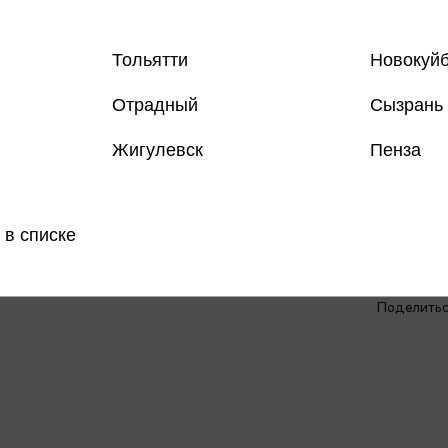
Тольятти
Новокуй
Отрадный
Сызрань
Жигулевск
Пенза
Все книги 
 в списке
Все книги 
Поделить