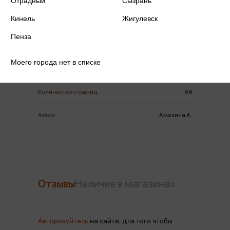
Отрадный
Сызрань
Кинель
Жигулевск
ISBN
978-5-392-42898-4
Пенза
Издательство
Проспект
Моего города нет в списке
Год издания
2025
Количество страниц
64
Автор
Амелина А.
Отзывы
Наличие в магазинах
Авторизуйтесь
на сайте, для того чтобы