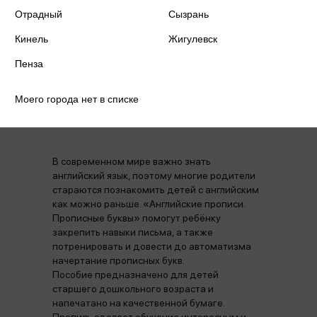
Отрадный
Сызрань
Количество страниц
16
Кинель
Жигулевск
Пенза
Моего города нет в списке
Аннотация
Отзывы
Наличие в магазинах
В современном мире важно знать
английский язык, поэтому многие родители
стараются познакомить детей с английским
как можно раньше. «Английские прописи.
Прописные буквы» помогут ребёнку
закрепить навыки письма, а также
потренировать и довести до автоматизма
начертание прописных букв.
Пособие предназначено для детей
старшего дошкольного возраста и
напечатано на качественной бумаге.