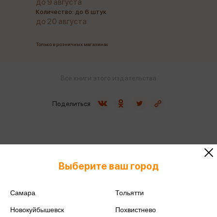
до 9 августа
Количество: до 6 штук
до 20 августа
Только в розничных магазинах
Все книги этого издательства
Поделиться
ISBN
978-5-465-04157-7
Выберите ваш город
Издательство
Омега
Самара
Тольятти
Год издания
2022
Новокуйбышевск
Похвистнево