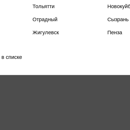
Тольятти
Новокуй
Отрадный
Сызрань
Только
Жигулевск
Пенза
Все книги 
Все книги 
 в списке
Поделить