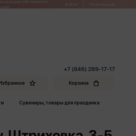
продукции собственного
Войти
Регистрация
ства
+7 (846) 269-17-17
Избранное
Корзина
ти
Сувениры, товары для праздника
ти
Открытки. Грамоты
у. Штриховка. 3-5
Пакеты