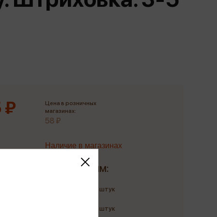
Сувениры
Фототовары
 ₽
Цена в розничных
магазинах:
58 ₽
Наличие в магазинах
Доставим:
Количество: до 2 штук
до 11 августа
Количество: до 4 штук