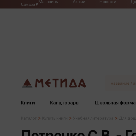
Магазины
Акции
Новости
До
Самара
Книги
Канцтовары
Школьная форма
Каталог
Купить книги
Учебная литература
Для дош
Жанры
Подбор
Бумажная продукция
Галстуки, банты
Петренко С.В. - 
Глобусы
Для девочек