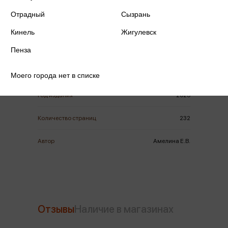
Отрадный
Сызрань
Кинель
Жигулевск
Пенза
ISBN
978-5-222-43960-9
Издательство
Феникс
Моего города нет в списке
Год издания
2025
Количество страниц
232
Автор
Амелина Е.В.
Отзывы
Наличие в магазинах