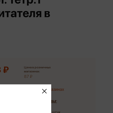
Сувениры
итателя в
Фототовары
 ₽
Цена в розничных
магазинах:
87 ₽
Наличие в магазинах
Доставим:
Количество: до 5 штук