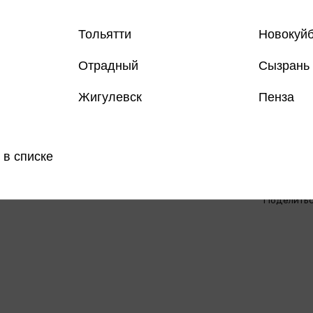
Тольятти
Новокуй
Отрадный
Сызрань
Только
Жигулевск
Пенза
Все книги 
 в списке
Все книги 
Поделить