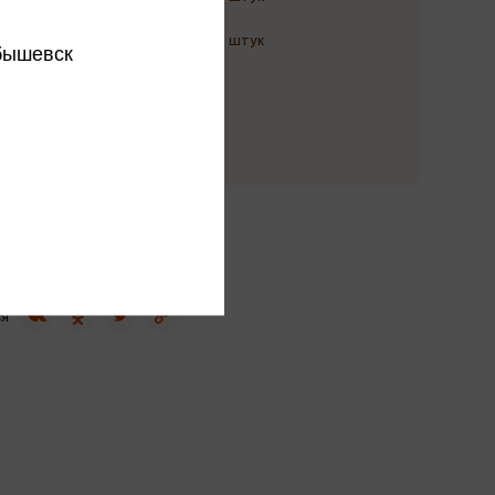
до 10 августа
Количество: до 5 штук
бышевск
до 21 августа
 в розничных магазинах
этого издательства
этого автора
ся