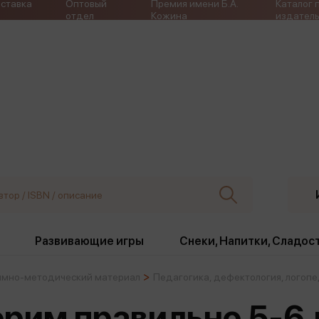
ставка
Оптовый
Премия имени Б.А.
Каталог 
отдел
Кожина
издатель
Развивающие игры
Снеки, Напитки, Сладос
мно-методический материал
Педагогика, дефектология, логоп
ки
Издательства
, жабо, ремни
Девочки
Снеки, Напитки, Сладос
орим правильно 5-6 л
Игрушки антистресс