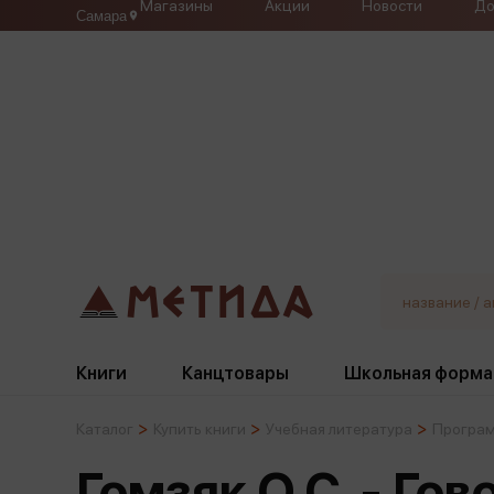
Магазины
Акции
Новости
До
Самара
Книги
Канцтовары
Школьная форма
Каталог
Купить книги
Учебная литература
Програм
Жанры
Подбор
Бумажная продукция
Галстуки, банты
Гомзяк О.С. - Гов
Глобусы
Для девочек