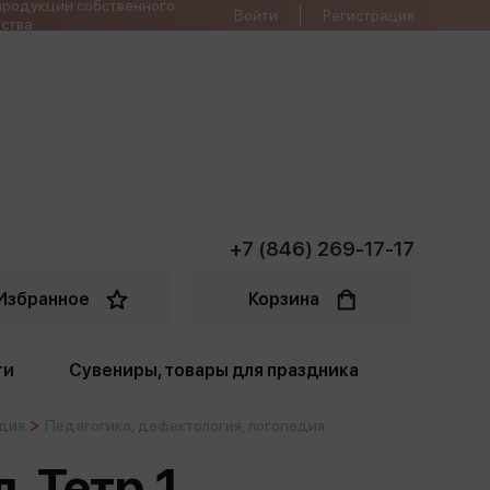
продукции собственного
Войти
Регистрация
ства
+7 (846) 269-17-17
Избранное
Корзина
ти
Сувениры, товары для праздника
едия
Педагогика, дефектология, логопедия
ти
Открытки. Грамоты
. Тетр.1
Пакеты