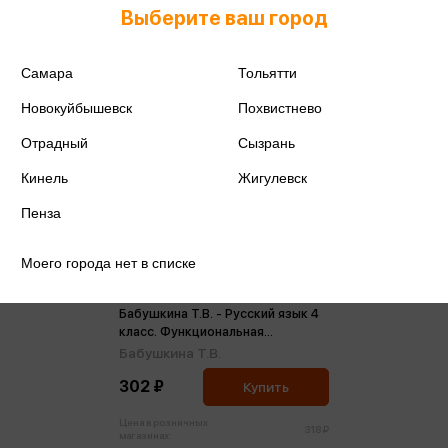
Выберите ваш город
Самара
Тольятти
Новокуйбышевск
Похвистнево
Отрадный
Сызрань
Кинель
Жигулевск
Пенза
Моего города нет в списке
Бабушкина Т.В. - Русский язык 4
класс. Функциональная
грамотность (м)
Бабушкина Т.В.
302 ₽
Купить
Цена в розничных
318 ₽
магазинах: