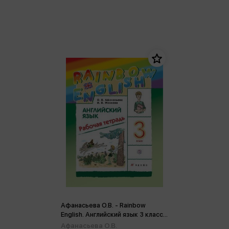
Афанасьева О.В. - Rainbow
English. Английский язык 3 класс.
Рабочая тетрадь ФГОС (м)
Афанасьева О.В.