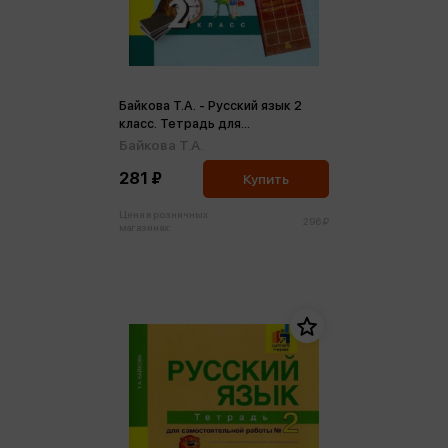
Байкова Т.А. - Русский язык 2
класс. Тетрадь для
самостоятельных работ № 2
Байкова Т.А.
ФГОС (м)
281 ₽
Купить
Цена в розничных
296 ₽
магазинах: