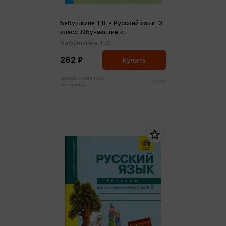
Бабушкина Т.В. - Русский язык. 3
класс. Обучающие и
контрольные тесты (м)
Бабушкина Т.В.
262 ₽
Купить
Цена в розничных
276 ₽
магазинах: