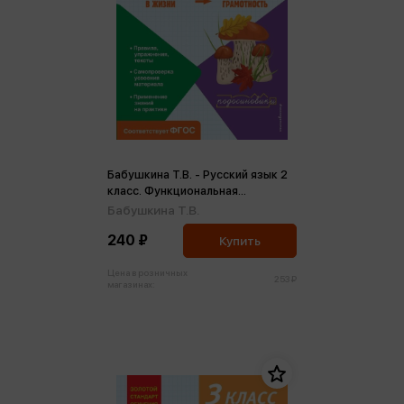
Бабушкина Т.В. - Русский язык 2
класс. Функциональная
грамотность (м)
Бабушкина Т.В.
240 ₽
Купить
Цена в розничных
253 ₽
магазинах: