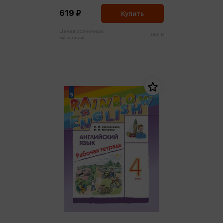
619 ₽
Купить
Цена в розничных
652 ₽
магазинах: