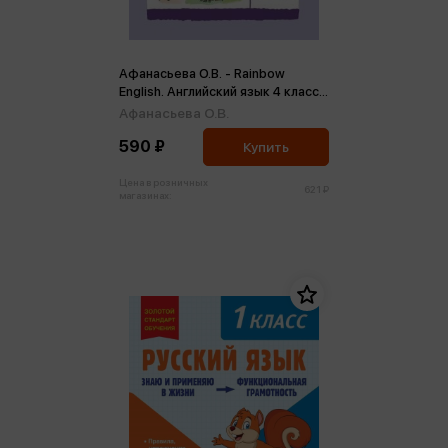
Афанасьева О.В. - Rainbow
English. Английский язык 4 класс.
Рабочая тетрадь ФГОС (м)
Афанасьева О.В.
590 ₽
Купить
Цена в розничных
621 ₽
магазинах: