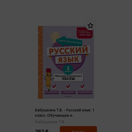
Бабушкина Т.В. - Русский язык. 1
класс. Обучающие и
контрольные тесты (м)
Бабушкина Т.В.
262 ₽
Купить