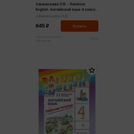
Афанасьева О.В. - Rainbow
English. Английский язык 4 класс.
Рабочая тетрадь ФГОС (м)
Афанасьева О.В.
645 ₽
Купить
Цена в розничных
679 ₽
магазинах: