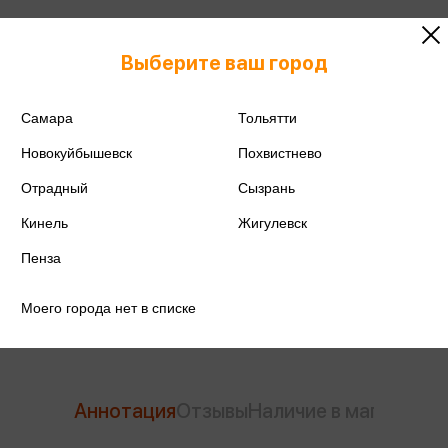
Выберите ваш город
ISBN
978-5-04-159266-0
Самара
Тольятти
Издательство
Эксмо
Новокуйбышевск
Похвистнево
Отрадный
Сызрань
Год издания
2023
Кинель
Жигулевск
Количество страниц
304
Пенза
Автор
Андреева Н.
Моего города нет в списке
Аннотация
Отзывы
Наличие в магазинах