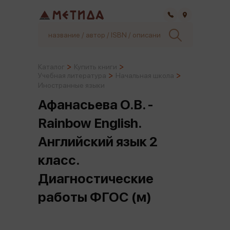
Самара
Каталог
Купить книги
Учебная литература
Начальная школа
Иностранные языки
Афанасьева О.В. -
Rainbow English.
Английский язык 2
класс.
Диагностические
работы ФГОС (м)