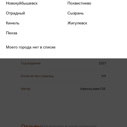
Новокуйбышевск
Похвистнево
Поделиться
Отрадный
Сызрань
Кинель
Жигулевск
Пенза
ISBN
978-5-09-080923-8
Моего города нет в списке
Издательство
Дрофа
Год издания
2021
Количество страниц
141
Автор
Афанасьева О.В.
Отзывы
Наличие в магазинах