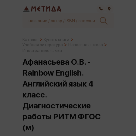
Самара
Каталог
Купить книги
Учебная литература
Начальная школа
Иностранные языки
Афанасьева О.В. -
Rainbow English.
Английский язык 4
класс.
Диагностические
работы РИТМ ФГОС
(м)