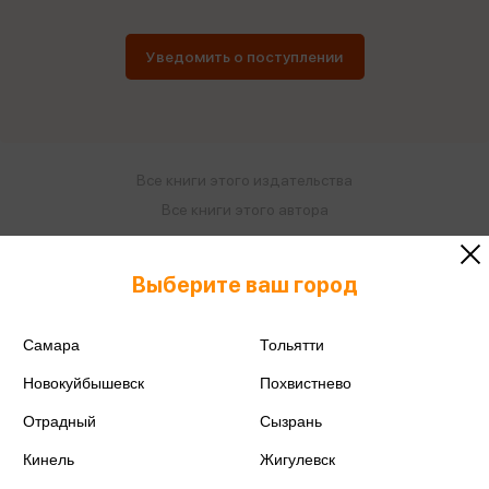
Уведомить о поступлении
Все книги этого издательства
Все книги этого автора
Поделиться
Выберите ваш город
Самара
Тольятти
Новокуйбышевск
Похвистнево
ISBN
978-5-358-23493-2
Отрадный
Сызрань
Издательство
Дрофа
Кинель
Жигулевск